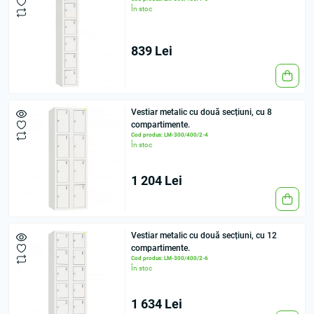
În stoc
839 Lei
Vestiar metalic cu două secțiuni, cu 8
compartimente.
Cod produs: LM-300/400/2-4
În stoc
1 204 Lei
Vestiar metalic cu două secțiuni, cu 12
compartimente.
Cod produs: LM-300/400/2-6
În stoc
1 634 Lei