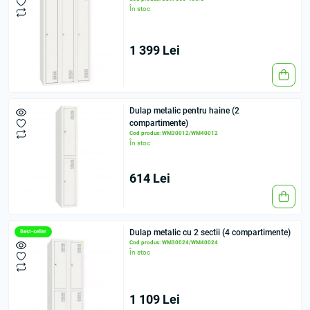
În stoc
1 399 Lei
Dulap metalic pentru haine (2
compartimente)
Cod produs: WM30012/WM40012
În stoc
614 Lei
Dulap metalic cu 2 sectii (4 compartimente)
Best-seller
Cod produs: WM30024/WM40024
În stoc
1 109 Lei