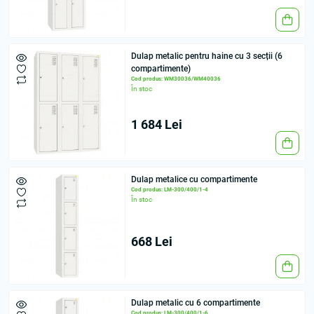
Dulap metalic pentru haine cu 3 secții (6
compartimente)
Cod produs: WM30036/WM40036
În stoc
1 684 Lei
Dulap metalice cu compartimente
Cod produs: LM-300/400/1-4
În stoc
668 Lei
Dulap metalic cu 6 compartimente
Cod produs: LM-300/400/1-6