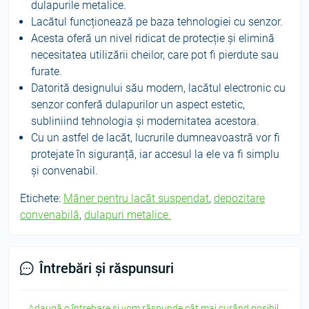
dulapurile metalice.
Lacătul funcționează pe baza tehnologiei cu senzor.
Acesta oferă un nivel ridicat de protecție și elimină
necesitatea utilizării cheilor, care pot fi pierdute sau
furate.
Datorită designului său modern, lacătul electronic cu
senzor conferă dulapurilor un aspect estetic,
subliniind tehnologia și modernitatea acestora.
Cu un astfel de lacăt, lucrurile dumneavoastră vor fi
protejate în siguranță, iar accesul la ele va fi simplu
și convenabil.
Etichete:
Mâner pentru lacăt suspendat
,
depozitare
convenabilă
,
dulapuri metalice.
Întrebări și răspunsuri
Adaugă o întrebare și vom răspunde cât mai curând posibil.