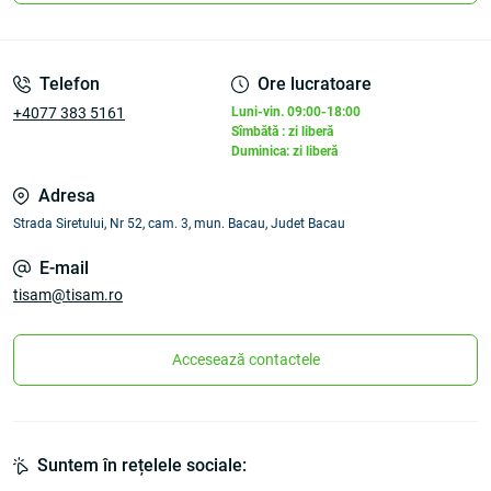
Telefon
Ore lucratoare
+4077 383 5161
Luni-vin. 09:00-18:00
Sîmbătă : zi liberă
Duminica: zi liberă
Adresa
Strada Siretului, Nr 52, cam. 3, mun. Bacau, Judet Bacau
E-mail
tisam@tisam.ro
Accesează contactele
Suntem în rețelele sociale: