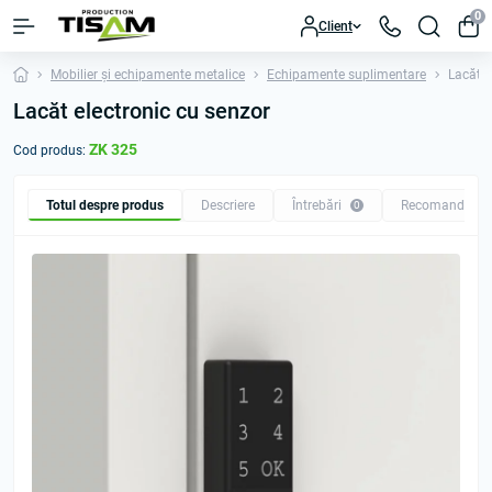
0
Client
Mobilier și echipamente metalice
Echipamente suplimentare
Lacăt e
Lacăt electronic cu senzor
ZK 325
Cod produs:
Totul despre produs
Descriere
Întrebări
Recomandăm
0