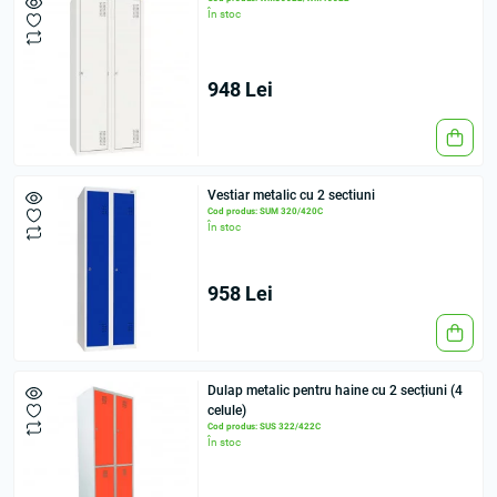
În stoc
948 Lei
Vestiar metalic cu 2 sectiuni
Cod produs: SUM 320/420C
În stoc
958 Lei
Dulap metalic pentru haine cu 2 secțiuni (4
celule)
Cod produs: SUS 322/422C
În stoc