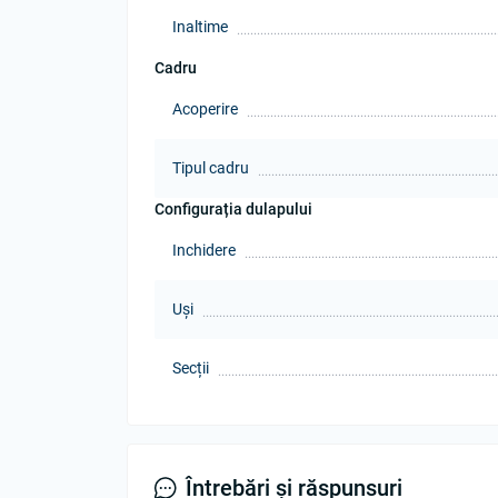
Inaltime
Cadru
Acoperire
Tipul cadru
Configurația dulapului
Inchidere
Uși
Secții
Întrebări și răspunsuri