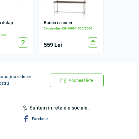
u dulap
Bancă cu cuier
Cod produs: СB-1000/1500/2000
-800
559 Lei
omoții și reduceri
Abonează-te
ostru
Suntem în rețelele sociale:
Facebook