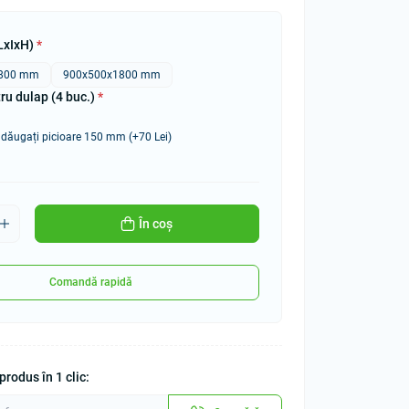
LxIxH)
*
800 mm
900x500x1800 mm
ru dulap (4 buc.)
*
dăugați picioare 150 mm (+70 Lei)
În coș
Comandă rapidă
rodus în 1 clic: