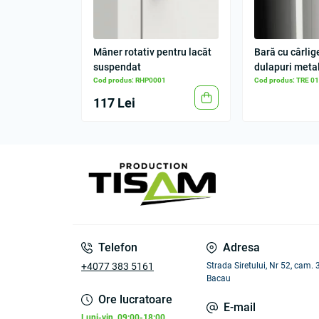
Mâner rotativ pentru lacăt
Bară cu cârlig
suspendat
dulapuri meta
Cod produs: RHP0001
Cod produs: TRE 0
117 Lei
Telefon
Adresa
+4077 383 5161
Strada Siretului, Nr 52, cam.
Bacau
Ore lucratoare
E-mail
Luni-vin. 09:00-18:00