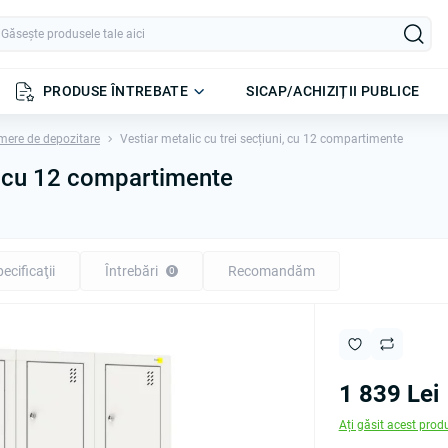
PRODUSE ÎNTREBATE
SICAP/ACHIZIȚII PUBLICE
mere de depozitare
Vestiar metalic cu trei secțiuni, cu 12 compartimente
i, cu 12 compartimente
ecificaţii
Întrebări
Recomandăm
0
1 839 Lei
Ați găsit acest prod