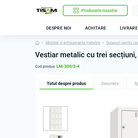
Produsele noastre
DESPRE NOI
ACHITARE
LIVRARE
Mobilier și echipamente metalice
Dulapuri pentru ca
Vestiar metalic cu trei secțiun
LM-300/3-4
Cod produs:
Totul despre produs
Descriere
Sp