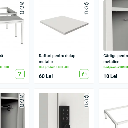
că
Rafturi pentru dulap
Cârlige pentr
metalic
metalice
00-800
Cod produs: p 300-400
Cod produs: KRC 
60 Lei
10 Lei