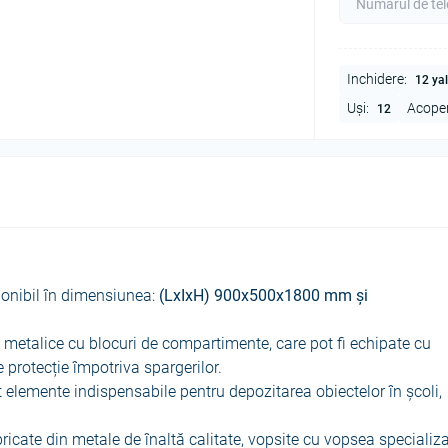
Inchidere:
12 yal
Uși:
Acoper
12
onibil în dimensiunea:
(LxIxH)
900x500x1800 mm și
metalice cu blocuri de compartimente, care pot fi echipate cu
e protecție împotriva spargerilor.
elemente indispensabile pentru depozitarea obiectelor în școli,
ricate din metale de înaltă calitate, vopsite cu vopsea specializa