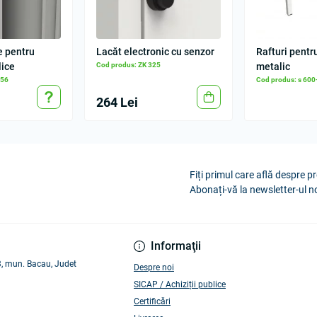
e pentru
Lacăt electronic cu senzor
Rafturi pentr
lice
Cod produs: ZK 325
metalic
156
Cod produs: s 600
264 Lei
Fiți primul care află despre pr
Abonați-vă la newsletter-ul n
Informaţii
 3, mun. Bacau, Judet
Despre noi
SICAP / Achiziții publice
Certificări