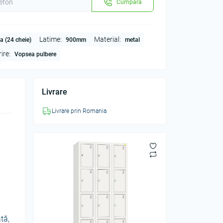
Cumpără
Latime:
Material:
a (24 cheie)
900mm
metal
ire:
Vopsea pulbere
Livrare
Livrare prin Romania
tă,