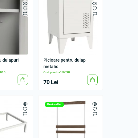
u dulapuri
Picioare pentru dulap
metalic
3010
Cod produs: NK 98
70 Lei
Best-seller