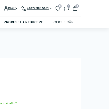
0
0
0
Client
+4077 383 5161
PRODUSE LA REDUCERE
CERTIFICĂRI
us mai ieftin?