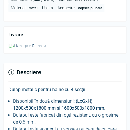
Material:
Uși:
Acoperire:
metal
8
Vopsea pulbere
Livrare
Livrare prin Romania
Descriere
Dulap metalic pentru haine cu 4 secții
Disponibil în două dimensiuni:
(LxGxH)
1200x500x1800 mm și 1600x500x1800 mm.
Dulapul este fabricat din oțel rezistent, cu o grosime
de 0,6 mm.
Dulapul еste acoperit cu vopsea pulbere de culoare