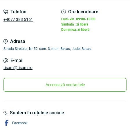
Telefon
Ore lucratoare
+4077 383 5161
Luni-vin. 09:00-18:00
Sîmbătă : zi liberă
Duminica: zi liberă
Adresa
Strada Siretului, Nr 52, cam. 3, mun. Bacau, Judet Bacau
E-mail
tisam@tisam.ro
Accesează contactele
Suntem în rețelele sociale:
Facebook