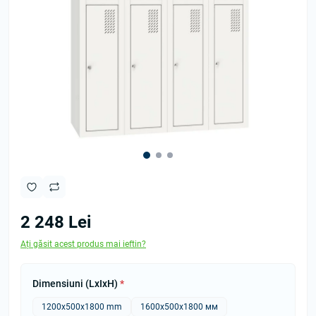
2 248 Lei
Ați găsit acest produs mai ieftin?
Dimensiuni (LxIxH)
*
1200x500x1800 mm
1600x500x1800 мм