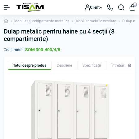
0
Client
Mobilier și echipamente metalice
Mobilier metalic vestiare
Dulap met
Dulap metalic pentru haine cu 4 secții (8
compartimente)
SOM 300-400/4/8
Cod produs:
Totul despre produs
Descriere
Specificaţii
Întrebări
0