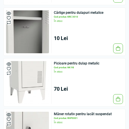
Cârlige pentru dulapuri metalice
Cod produs: KRC 3010
În stoc
10 Lei
Picioare pentru dulap metalic
Cod produs: NK 98
În stoc
70 Lei
Mâner rotativ pentru lacăt suspendat
Cod produs: RHP0001
În stoc