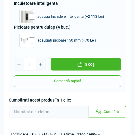
Incuietoare inteligenta
adăuga Inchidere inteligenta (+2 113 Lei)
Picioare pentru dulap (4 buc.)
adăugați picioare 150 mm (+70 Lei)
În coș
Comandă rapidă
Cumpărați acest produs în 1 clic:
Cumpără
Inchidere:
Latime:
8 yale (16 chei)
1200-1600mm