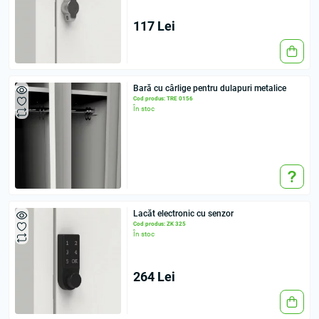
117 Lei
Bară cu cârlige pentru dulapuri metalice
Cod produs: TRE 0156
În stoc
Lacăt electronic cu senzor
Cod produs: ZK 325
În stoc
264 Lei