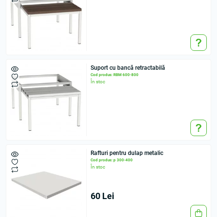
Suport cu bancă retractabilă
Cod produs: RBM 600-800
În stoc
Rafturi pentru dulap metalic
Cod produs: p 300-400
În stoc
60 Lei