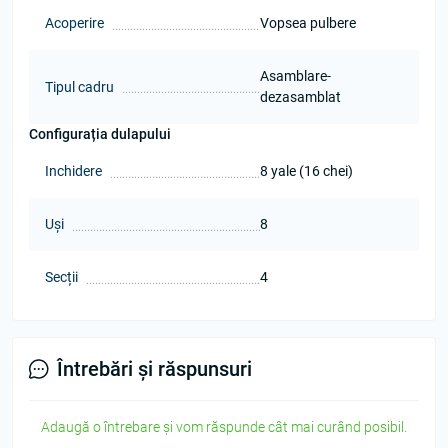
Acoperire
Vopsea pulbere
Asamblare-
Tipul cadru
dezasamblat
Configurația dulapului
Inchidere
8 yale (16 chei)
Uși
8
Secții
4
Întrebări și răspunsuri
Adaugă o întrebare și vom răspunde cât mai curând posibil.