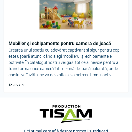
Mobilier și echipamente pentru camera de joacă
Crearea unui spațiu cu adevărat captivant și sigur pentru copii
este ușoară atunci când alegi mobilierul și echipamentele
potrivite. În catalogul nostru vei găsi tot ce ai nevoie pentru a
transforma orice cameră într-o zonă de joacă colorată, unde
copilul va învăța, se va dezvolta și va petrece timpul activ.
Extinde
Ce găsești în categoria:
Mobilier moale:
cuburi-puf, fotolii tip pară fără cadru, module
pentru ședere. Ușoare, stabile, cu cusături rezistente și huse
detașabile pentru o curățare ușoară.
Module educative și seturi de construcție:
blocuri moi de diferite
forme și dimensiuni, care ajută la dezvoltarea motricității,
Fiți primul care află despre promoții și reduceri