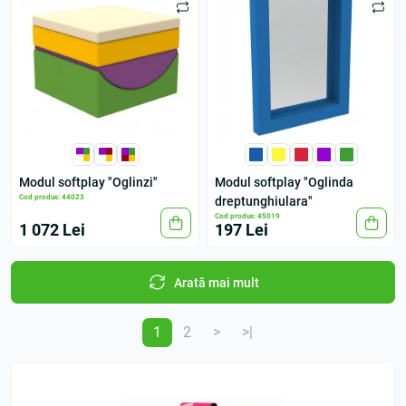
Modul softplay "Oglinzi"
Modul softplay "Oglinda
Cod produs: 44023
dreptunghiulara"
Cod produs: 45019
1 072 Lei
197 Lei
Arată mai mult
1
2
>
>|