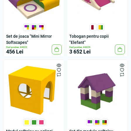
Set de joaca "Mini Mirror
Tobogan pentru copii
Softscapes"
"Elefant"
Cod produs: 44022
Cod produs: 44029
456 Lei
3 652 Lei