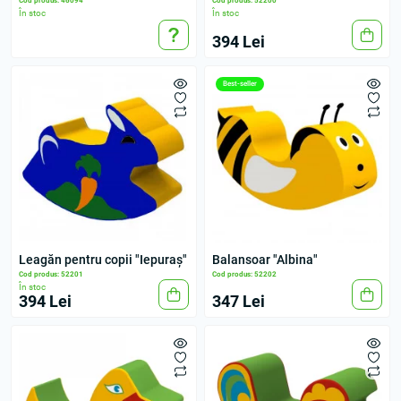
Cod produs: 46094
Cod produs: 52200
În stoc
În stoc
394 Lei
Best-seller
Leagăn pentru copii "Iepuraș"
Balansoar "Albina"
Cod produs: 52201
Cod produs: 52202
În stoc
394 Lei
347 Lei