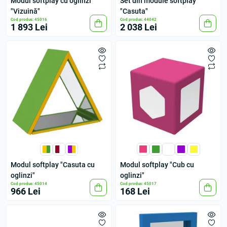
Modul softplay cu oglinzi
Set din module softplay
"Vizuină"
"Casuta"
Cod produs: 45016
Cod produs: 44042
1 893 Lei
2 038 Lei
Modul softplay "Casuta cu
Modul softplay "Cub cu
oglinzi"
oglinzi"
Cod produs: 45014
Cod produs: 45017
966 Lei
168 Lei