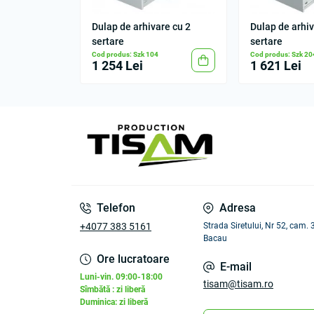
Dulap de arhivare cu 2
Dulap de arhiv
sertare
sertare
Cod produs: Szk 104
Cod produs: Szk 20
1 254 Lei
1 621 Lei
Telefon
Adresa
+4077 383 5161
Strada Siretului, Nr 52, cam.
Bacau
Ore lucratoare
E-mail
Luni-vin. 09:00-18:00
tisam@tisam.ro
Sîmbătă : zi liberă
Duminica: zi liberă