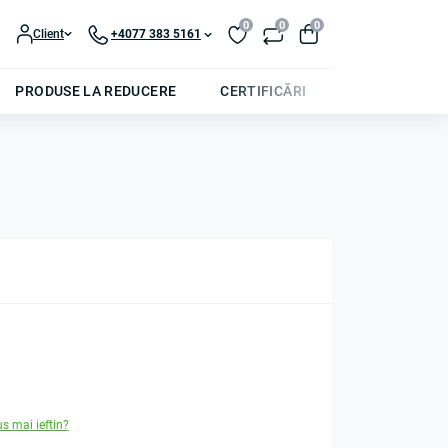
0
0
0
Client
+4077 383 5161
PRODUSE LA REDUCERE
CERTIFICĂRI
us mai ieftin?