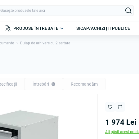
PRODUSE ÎNTREBATE
SICAP/ACHIZIȚII PUBLICE
ocumente
Dulap de arhivare cu 2 sertare
ecificaţii
Întrebări
Recomandăm
0
1 974 Lei
Ați găsit acest prod