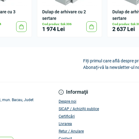
are cu 3
Dulap de arhivare cu 2
Dulap de arhi
sertare
sertare
4
Cod produs: Szk 306
Cod produs: Szk 3
1 974 Lei
2 637 Lei
Fiți primul care află despre pr
Abonați-vă la newsletter-ul n
Informaţii
 3, mun. Bacau, Judet
Despre noi
SICAP / Achiziții publice
Certificări
Livrarea
Retur / Anulare
Contact