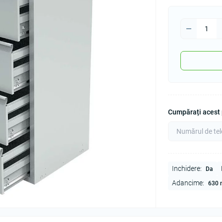
Cumpărați acest p
Inchidere:
Dа
Adancime:
630