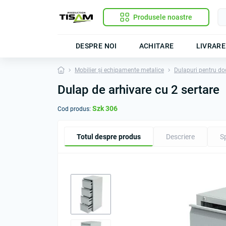
Produsele noastre
DESPRE NOI
ACHITARE
LIVRARE
Mobilier și echipamente metalice
Dulapuri pentru d
Dulap de arhivare cu 2 sertare
Szk 306
Cod produs:
Totul despre produs
Descriere
Sp