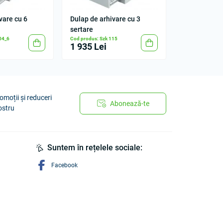
vare cu 6
Dulap de arhivare cu 3
sertare
04_6
Cod produs: Szk 115
1 935 Lei
omoții și reduceri
Abonează-te
ostru
Suntem în rețelele sociale:
Facebook