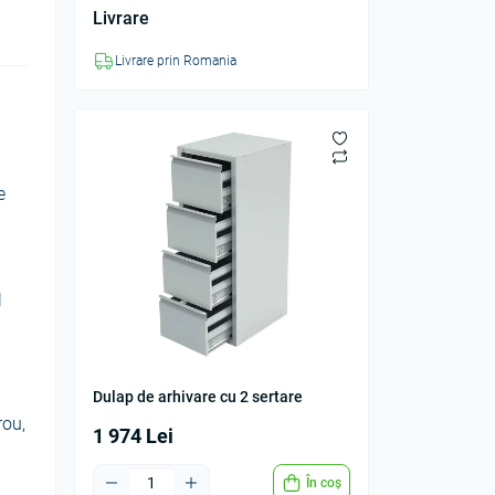
Livrare
Livrare prin Romania
e
l
Dulap de arhivare cu 2 sertare
rou,
1 974 Lei
În coș