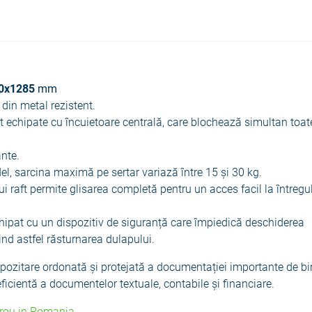
0х1285
mm
 din metal rezistent.
t echipate cu încuietoare centrală, care blochează simultan toat
ante.
el, sarcina maximă pe sertar variază între 15 și 30 kg.
rui raft permite glisarea completă pentru un acces facil la întregu
chipat cu un dispozitiv de siguranță care împiedică deschiderea
nd astfel răsturnarea dulapului.
depozitare ordonată și protejată a documentației importante de bi
ficientă a documentelor textuale, contabile și financiare.
irou in Romania.