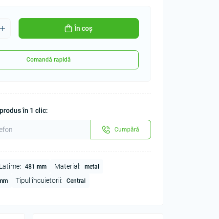
În coș
Comandă rapidă
rodus în 1 clic:
Cumpără
Latime:
Material:
481 mm
metal
Tipul încuietorii:
 mm
Central