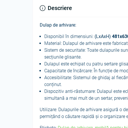
Descriere
Dulap de arhivare:
Disponibil în dimensiuni:
(LxAxH)
481х63
Material: Dulapul de arhivare este fabricat
Sistem de securitate: Toate dulapurile sun
secțiunile glisante.
Dulapul este echipat cu patru sertare glis
Capacitate de încărcare: În funcție de mod
Accesibilitate: Sistemul de ghidaj al fiecă
conținut.
Dispozitiv anti-răsturnare: Dulapul este e
simultană a mai mult de un sertar, preveni
Utilizare: Dulapurile de arhivare asigură o 
permițând o căutare rapidă și o organizare e
Etichete:
Dulap de arhivare
,
mobilă pentru b