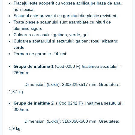
Placajul
este acoperit cu vopsea acrilica pe baza de apa,
non-toxica.
Scaunul este prevazut cu garnituri din plastic rezistent.
Toate piesele scaunului sunt asamblate cu nituri de
aluminiu sigure.
Culoarea carcasului
: galben; verde; gri.
Culoarea spatarului si sezutului
: galben; rosu; albastru;
verde.
Termen de garantie:
24 luni.
Grupa de inaltime 1
(Cod 0250 F)
Inaltimea sezutului =
260mm.
Dimensiuni (Lxlxh):
280х325х517 mm,
Greutatea:
1,87 kg.
Grupa de inaltime
2
( Cod 0242 F)
Inaltimea sezutului =
300mm.
Dimensiuni (Lxlxh
):
316х350х568 mm
,
Greutatea:
1,9 kg.