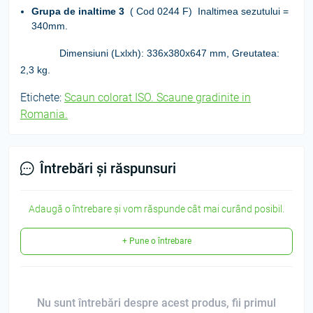
Grupa de inaltime
3
( Cod 0244 F)
Inaltimea sezutului =
340mm.
Dimensiuni (Lxlxh):
336х380х647 mm,
Greutatea:
2,3 kg.
Etichete:
Scaun colorat ISO. Scaune gradinite in
Romania.
Întrebări și răspunsuri
Adaugă o întrebare și vom răspunde cât mai curând posibil.
+ Pune o întrebare
Nu sunt întrebări despre acest produs, fii primul