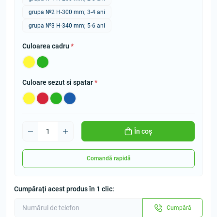
grupa №2 Н-300 mm; 3-4 ani
grupa №3 Н-340 mm; 5-6 ani
Culoarea cadru
*
Culoare sezut si spatar
*
În coș
Comandă rapidă
Cumpărați acest produs în 1 clic:
Cumpără