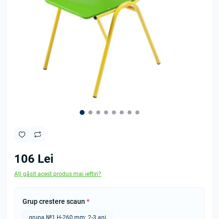
106 Lei
Ați găsit acest produs mai ieftin?
Grup crestere scaun
*
grupa №1 Н-260 mm; 2-3 ani