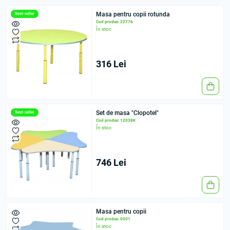
Masa pentru copii rotunda
Best-seller
Cod produs: 22776
În stoc
316 Lei
Set de masa "Clopotel"
Best-seller
Cod produs: 12038K
În stoc
746 Lei
Masa pentru copii
Cod produs: 0501
În stoc