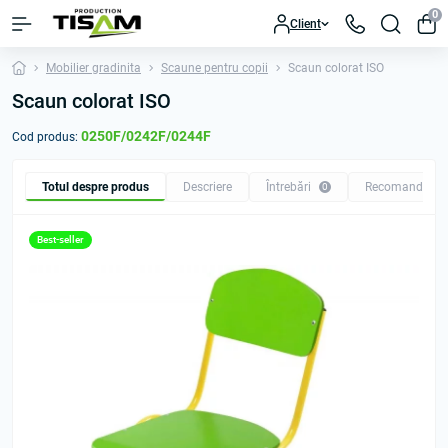
0
Client
Mobilier gradinita
Scaune pentru copii
Scaun colorat ISO
Scaun colorat ISO
0250F/0242F/0244F
Cod produs:
Totul despre produs
Descriere
Întrebări
Recomandăm
0
Best-seller