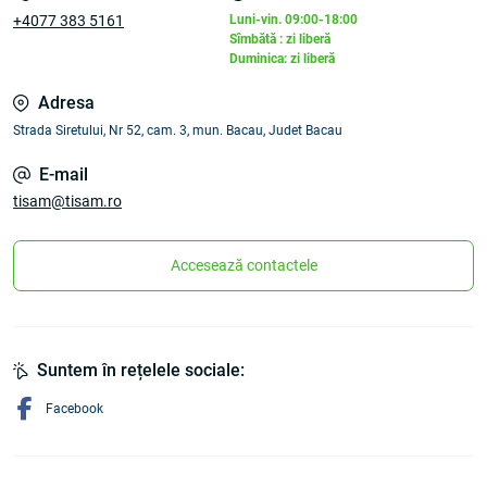
+4077 383 5161
Luni-vin. 09:00-18:00
Sîmbătă : zi liberă
Duminica: zi liberă
Adresa
Strada Siretului, Nr 52, cam. 3, mun. Bacau, Judet Bacau
E-mail
tisam@tisam.ro
Accesează contactele
Suntem în rețelele sociale:
Facebook