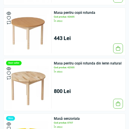
Masa pentru copii rotunda
Cod produs: 42605
În stoc
443 Lei
Masa pentru copii rotunda din lemn natural
Best-seller
Cod produs: 42505
În stoc
800 Lei
Masă senzoriala
Nou
Cod produs: 0707
În stoc