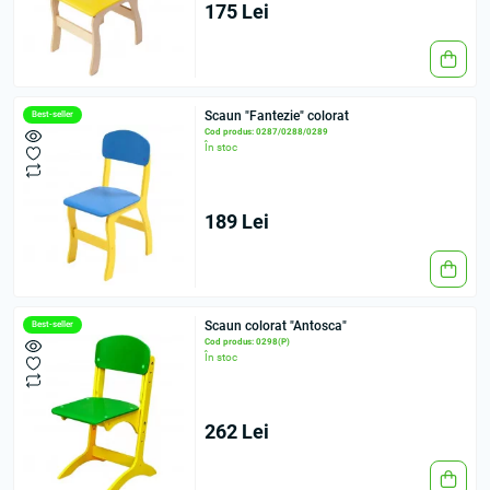
175 Lei
Scaun "Fantezie" colorat
Best-seller
Cod produs: 0287/0288/0289
În stoc
189 Lei
Scaun colorat "Antosca"
Best-seller
Cod produs: 0298(Р)
În stoc
262 Lei