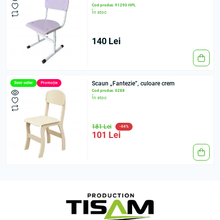
Cod produs: 91290 HPL
În stoc
140 Lei
Scaun „Fantezie”, culoare crem
Best-seller
Promoție
Cod produs: 0288
În stoc
181 Lei
-44%
101 Lei