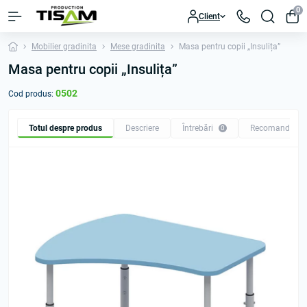
0
Client
Mobilier gradinita
Mese gradinita
Masa pentru copii „Insulița”
Masa pentru copii „Insulița”
0502
Cod produs:
Totul despre produs
Descriere
Întrebări
Recomandăm
0