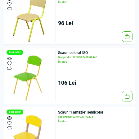
În stoc
96 Lei
Scaun colorat ISO
Best-seller
Cod produs: 0250F/0242F/0244F
În stoc
106 Lei
Scaun "Fantezie" semicolor
Best-seller
Cod produs: 0270/0271/0272
În stoc