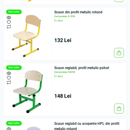
Scaun din profil metalic rotund
Best-seller
Cod produs: 91290
În stoc
132 Lei
Scaun reglabil, profil metalic patrat
Best-seller
Cod produs: 90290
În stoc
148 Lei
Scaun reglabil cu acoperire HPL din profil
Best-seller
metalic rotund