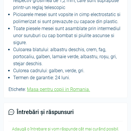
respectiv grosimea de 1,2 mm, care sunt suprapuse
printr-un reglaj telescopic
Picioarele mesei sunt vopsite in cimp electrostatic si
polimerizat si sunt prevazute cu capace din plastic.
Toate piesele mesei sunt asamblate prin intermediul
unor suruburi cu cap bombat si piulite ascunse si
sigure.
Culoarea blatului:
albastru deschis, crem, fag,
portocaliu, galben, lamaie verde, albastru, roșu, gri,
stejar deschis.
Culorea cadrului:
galben, verde, gri.
Termen de garantie: 24 luni.
Etichete:
Masa pentru copii in Romania.
Întrebări și răspunsuri
Adaugă o întrebare și vom răspunde cât mai curând posibil.