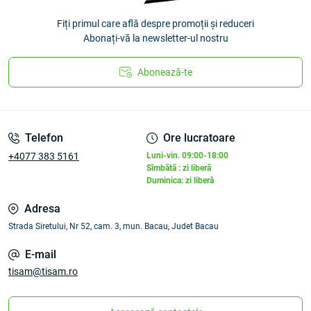
Fiți primul care află despre promoții și reduceri
Abonați-vă la newsletter-ul nostru
Abonează-te
Telefon
Ore lucratoare
+4077 383 5161
Luni-vin. 09:00-18:00
Sîmbătă : zi liberă
Duminica: zi liberă
Adresa
Strada Siretului, Nr 52, cam. 3, mun. Bacau, Judet Bacau
E-mail
tisam@tisam.ro