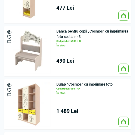
477 Lei
Banca pentru copii „Cosmos” cu imprimarea
foto secția nr 3
Cod produs: 5503 + Ф
În stoc
490 Lei
Dulap “Cosmos” cu imprimare foto
Cod produs: 5501+Ф
În stoc
1 489 Lei