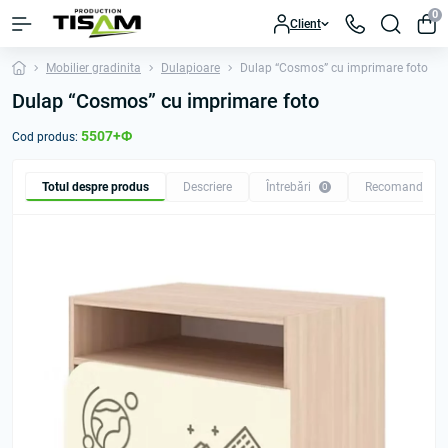
0
Client
Mobilier gradinita
Dulapioare
Dulap “Cosmos” cu imprimare foto
Dulap “Cosmos” cu imprimare foto
5507+Ф
Cod produs:
Totul despre produs
Descriere
Întrebări
Recomandăm
0