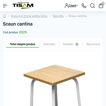
0
Client
Scaune și fotolii pentru birou
Tabureta
Scaun cantina
Scaun cantina
0229
Cod produs:
Totul despre produs
Descriere
Întrebări
Recomandăm
0