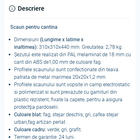
Descriere
Scaun pentru cantina
Dimensiuni
(Lungime x latime x
inaltimea):
310х310x440 mm.
Greutatea
:
2,78 kg.
Șezutul este realizat din PAL melaminat de 18 mm cu
cant din ABS de1,00 mm de culoare fag.
Profilele scaunului sunt confectionate din teava
patrata de metal marimea 20x20x1,2 mm.
Profilele scaunului sunt vopsite in camp electrostatic
si polimerizat si sunt prevazute cu garnituri din
plastic rezistent, fixate la capete, pentru a asigura
protectţia pardoselii.
Culoare blat:
fag, stejar deschis, gri, cafea stejar
urban,fag artizan perlat .
Culoare cadru:
verde;
gri, grafit.
Termen de garantie:
24 luni.