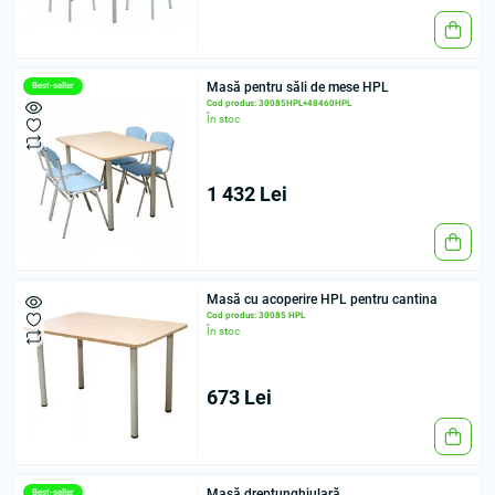
Masă pentru săli de mese HPL
Best-seller
Cod produs: 30085HPL+48460HPL
În stoc
1 432 Lei
Masă cu acoperire HPL pentru cantina
Cod produs: 30085 HPL
În stoc
673 Lei
Masă dreptunghiulară
Best-seller