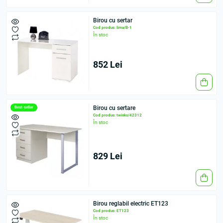
Birou cu sertar
Cod produs: lima/B-1
În stoc
852 Lei
Birou cu sertare
Best-seller
Cod produs: twinks/42312
În stoc
829 Lei
Birou reglabil electric ET123
Cod produs: ET123
În stoc