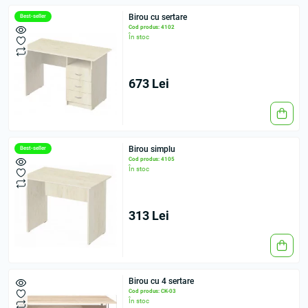
Birou cu sertare
Best-seller
Cod produs: 4102
În stoc
673 Lei
Birou simplu
Best-seller
Cod produs: 4105
În stoc
313 Lei
Birou cu 4 sertare
Cod produs: CK-03
În stoc