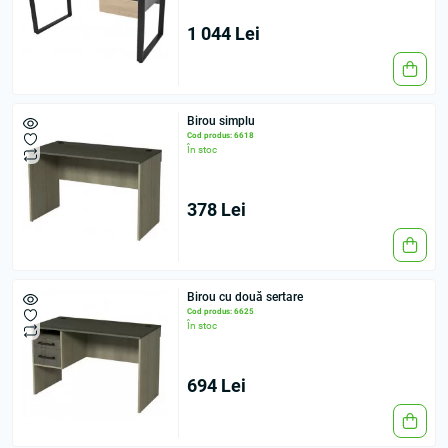
1 044 Lei
Birou simplu
Cod produs: 6618
În stoc
378 Lei
Birou cu două sertare
Cod produs: 6625
În stoc
694 Lei