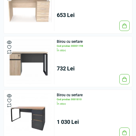
653 Lei
Birou cu sertare
Cod produs: 00001198
În stoc
732 Lei
Birou cu sertare
Cod produs: 0001810
În stoc
1 030 Lei