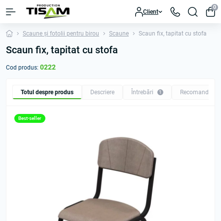
0
Client
Scaune și fotolii pentru birou
Scaune
Scaun fix, tapitat cu stofa
Scaun fix, tapitat cu stofa
0222
Cod produs:
Totul despre produs
Descriere
Întrebări
Recomandăm
1
Best-seller