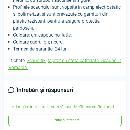
metalic, cu suruburi ascunse si sigure.
Profilele scaunului sunt vopsite in camp electrostatic
si polimerizat si sunt prevazute cu garnituri din
plastic rezistent, pentru a asigura protectia
pardoselii.
Culoare
:
gri; cappucino; latte.
Culoare cadru:
gri; negru.
Termen de garantie:
24 luni.
Etichete:
Scaun fix
,
tapitat cu stofa catifelata. Scaune in
Romania.
Întrebări și răspunsuri
Adaugă o întrebare și vom răspunde cât mai curând posibil.
+ Pune o întrebare