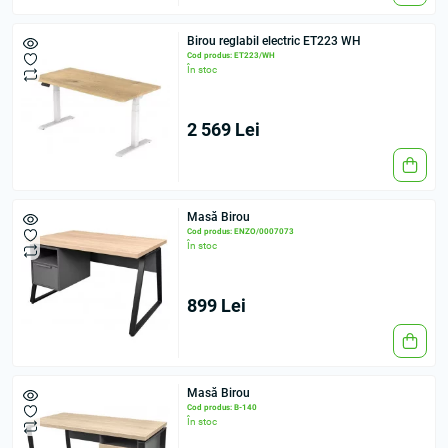
Birou reglabil electric ET223 WH
Cod produs: ET223/WH
În stoc
2 569 Lei
Masă Birou
Cod produs: ENZO/0007073
În stoc
899 Lei
Masă Birou
Cod produs: B-140
În stoc