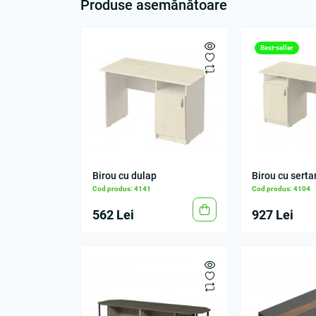
Produse asemănătoare
Best-seller
Birou cu dulap
Birou cu serta
Cod produs: 4141
Cod produs: 4104
562 Lei
927 Lei