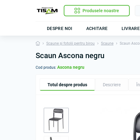
Produsele noastre
DESPRE NOI
ACHITARE
LIVRARE
Scaune și fotolii pentru birou
Scaune
Scaun Asco
Scaun Ascona negru
Ascona negru
Cod produs:
Totul despre produs
Descriere
În