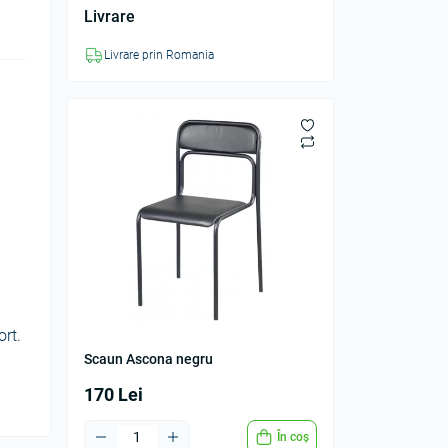
Livrare
Livrare prin Romania
ort.
Scaun Ascona negru
170 Lei
În coș