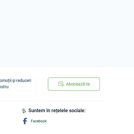
omoții și reduceri
Abonează-te
ostru
Suntem în rețelele sociale:
Facebook