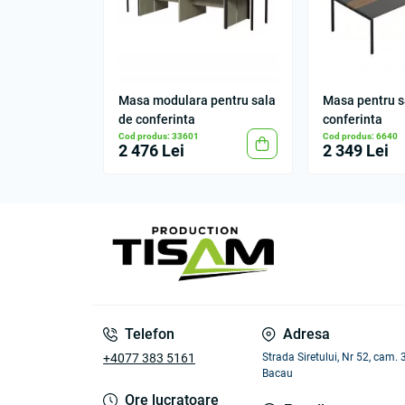
Masa modulara pentru sala
Masa pentru s
de conferinta
conferinta
Cod produs: 33601
Cod produs: 6640
2 476 Lei
2 349 Lei
Telefon
Adresa
+4077 383 5161
Strada Siretului, Nr 52, cam.
Bacau
Ore lucratoare