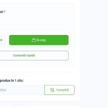
lei
*
În coș
Comandă rapidă
rodus în 1 clic:
Cumpără