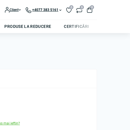
0
0
0
Client
+4077 383 5161
PRODUSE LA REDUCERE
CERTIFICĂRI
us mai ieftin?