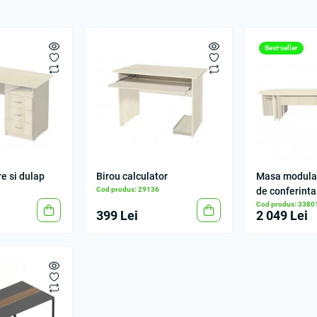
Best-seller
re si dulap
Birou calculator
Masa modular
Cod produs: 29136
de conferinta
Cod produs: 3380
399 Lei
2 049 Lei