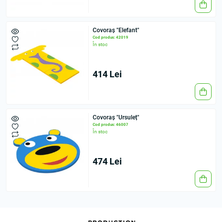
Covoraș "Elefant"
Cod produs: 42019
În stoc
414 Lei
Covoraș "Ursuleț"
Cod produs: 46007
În stoc
474 Lei