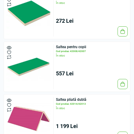
În stoc
272 Lei
Saltea pentru copii
Cod produs: 42008/42007
În stoc
557 Lei
Saltea pliată dublă
Cod produs: 42014/42013
În stoc
1 199 Lei