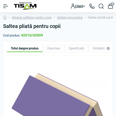
0
Client
Module softplay pentru copii
Saltele gimnastice
Saltea pliată pentru
Saltea pliată pentru copii
42010/42009
Cod produs:
Totul despre produs
Descriere
Specificaţii
Întrebări
0