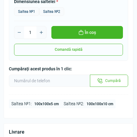
Dimensiunea saltelei
*
Saltea №1
Saltea №2
În coș
Comandă rapidă
Cumpărați acest produs în 1 clic:
Cumpără
Saltea №1:
Saltea №2:
100х100х5 cm
100х100х10 cm
Livrare