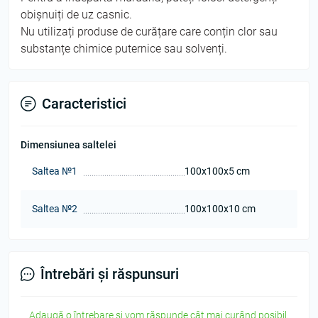
obișnuiți de uz casnic.
Nu utilizați produse de curățare care conțin clor sau
substanțe chimice puternice sau solvenți.
Caracteristici
Dimensiunea saltelei
Saltea №1
100х100х5 cm
Saltea №2
100х100х10 cm
Întrebări și răspunsuri
Adaugă o întrebare și vom răspunde cât mai curând posibil.