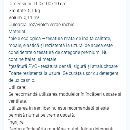
Dimensiuni: 100x100x10 cm.
Greutate: 5,1 kg.
Volum: 0,11
m³.
Culoarea: roz/violet/verde-închis.
Material:
*piele ecologică – țesătură mată de înaltă calitate,
moale, elastică și rezistentă la uzură, de aceea este
considerate o țesătură de categorie premium. Nu
conține ftalați și metale.
*
țesătură PVC -
țesătură densă, sigură și strălucitoare.
Foarte rezistentă la uzura. Se curăță ușor cu detergenți
de uz casnic.
Utilizare:
Se recomandă utilizarea modulelor în încăperi uscate și
ventilate.
Utilizarea în aer liber nu este recomandată și este
permisă numai pe vreme uscată.
Îngrijire:
Pentru a îndepărta murdăria, puteți folosi detergenți