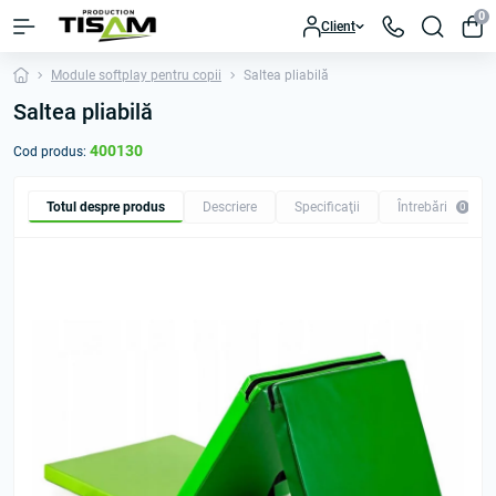
0
Client
Module softplay pentru copii
Saltea pliabilă
Saltea pliabilă
400130
Cod produs:
Totul despre produs
Descriere
Specificaţii
Întrebări
0