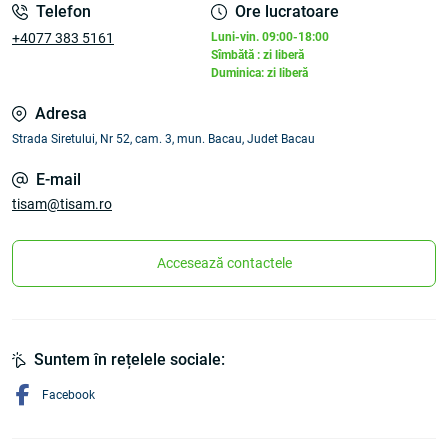
Telefon
Ore lucratoare
+4077 383 5161
Luni-vin. 09:00-18:00
Sîmbătă : zi liberă
Duminica: zi liberă
Adresa
Strada Siretului, Nr 52, cam. 3, mun. Bacau, Judet Bacau
E-mail
tisam@tisam.ro
Accesează contactele
Suntem în rețelele sociale:
Facebook