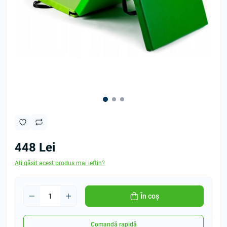
448 Lei
Ați găsit acest produs mai ieftin?
În coș
Comandă rapidă