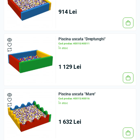
914 Lei
Piscina uscata "Dreptunghi"
Cod produs: 40010/40011
În stoc
1 129 Lei
Piscina uscata "Mare"
Cod produs: 40015/40016
În stoc
1 632 Lei