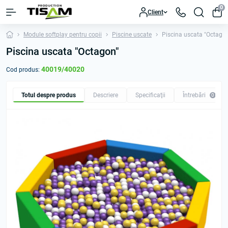
0
Client
Module softplay pentru copii
Piscine uscate
Piscina uscata "Octago
Piscina uscata "Octagon"
40019/40020
Cod produs:
Totul despre produs
Descriere
Specificaţii
Întrebări
0