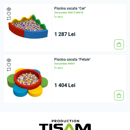
Piscina uscata "Cer"
Cod produs: 40017/40018
În stoc
1 287 Lei
Piscina uscata "Petale"
Cod produs: 40001
În stoc
1 404 Lei