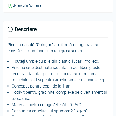
Livrare prin Romania
Descriere
Piscina uscată "Octagon"
are formă octagonala și
constă dintr-un fund și pereți groși și moi.
Îl puteți umple cu bile din plastic, jucării moi etc.
Piscina este destinată jocurilor în aer liber și este
recomandat atât pentru tonifierea și antrenarea
mușchilor, cât și pentru ameliorarea tensiunii la copii.
Conceput pentru copii de la 1 an.
Potrivit pentru grădinițe, complexe de divertisment și
uz casnic.
Material: piele ecologică/țesătură PVC.
Densitatea cauciucului spumos: 22 kg/m³.