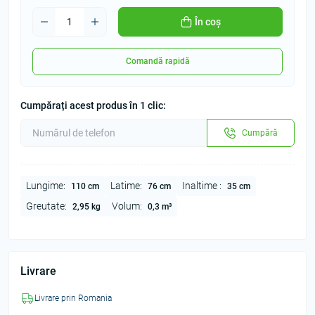
În coș
Comandă rapidă
Cumpărați acest produs în 1 clic:
Cumpără
Lungime:
Latime:
Inaltime :
110 cm
76 cm
35 cm
Greutate:
Volum:
2,95 kg
0,3 m³
Livrare
Livrare prin Romania