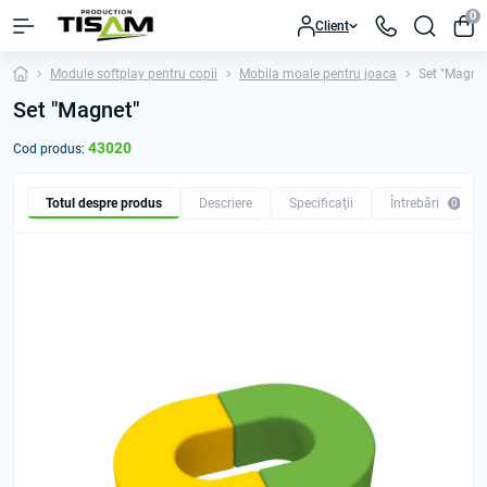
0
Client
Module softplay pentru copii
Mobila moale pentru joaca
Set "Magne
Set "Magnet"
43020
Cod produs:
Totul despre produs
Descriere
Specificaţii
Întrebări
0