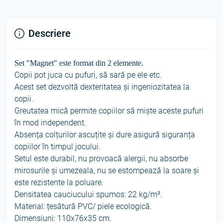
Descriere
Set "Magnet" este format din 2 elemente.
Copii pot juca cu pufuri, să sară pe ele etc.
Acest set dezvoltă dexteritatea și ingeniozitatea la
copii.
Greutatea mică permite copiilor să miște aceste pufuri
în mod independent.
Absența colțurilor ascuțite și dure asigură siguranța
copiilor în timpul jocului.
Setul este durabil, nu provoacă alergii, nu absorbe
mirosurile și umezeala, nu se estompează la soare și
este rezistente la poluare.
Densitatea cauciucului spumos: 22 kg/
m³
.
Material: țesătură PVC/ piele ecologică.
Dimensiuni: 110x76x35 cm.