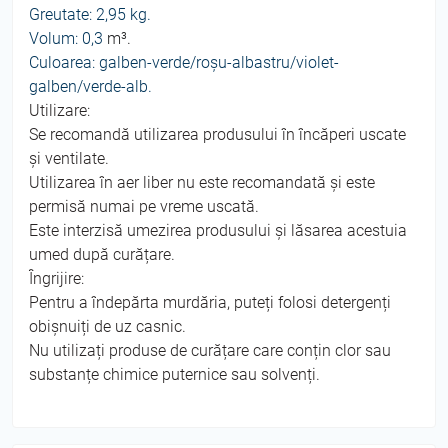
Greutate: 2,95 kg.
Volum: 0,3
m³.
Culoarea: galben-verde/roșu-albastru/violet-
galben/verde-alb.
Utilizare:
Se recomandă utilizarea produsului în încăperi uscate
și ventilate.
Utilizarea în aer liber nu este recomandată și este
permisă numai pe vreme uscată.
Este interzisă umezirea produsului și lăsarea acestuia
umed după curățare.
Îngrijire:
Pentru a îndepărta murdăria, puteți folosi detergenți
obișnuiți de uz casnic.
Nu utilizați produse de curățare care conțin clor sau
substanțe chimice puternice sau solvenți.