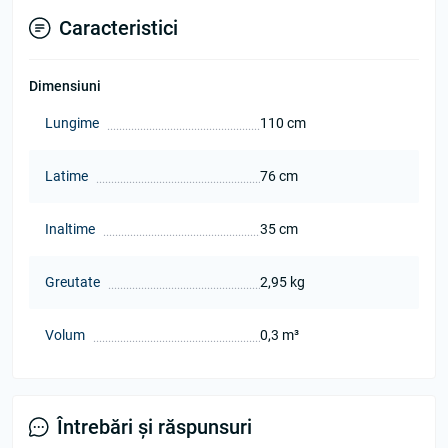
Caracteristici
Dimensiuni
Lungime
110 cm
Latime
76 cm
Inaltime
35 cm
Greutate
2,95 kg
Volum
0,3 m³
Întrebări și răspunsuri