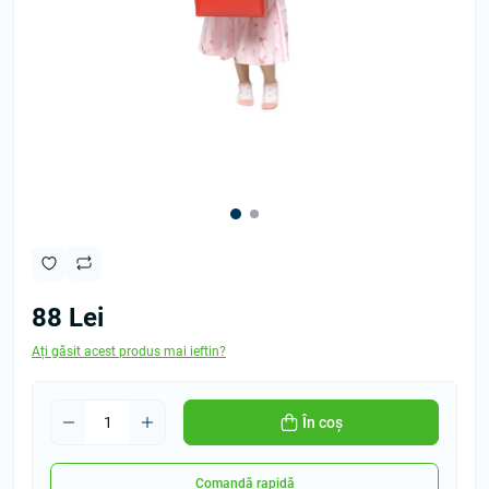
88 Lei
Ați găsit acest produs mai ieftin?
În coș
Comandă rapidă