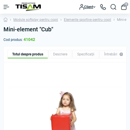
0
Client
Module softplay pentru copii
Elemente sportive pentru copii
Mini-el
Mini-element "Cub"
41042
Cod produs:
Totul despre produs
Descriere
Specificaţii
Întrebări
0