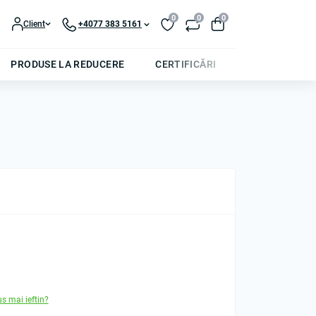
0
0
0
Client
+4077 383 5161
PRODUSE LA REDUCERE
CERTIFICĂRI
us mai ieftin?