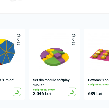
a "Omida"
Set din module softplay
Covoraș "Top
"Nouă"
Cod produs: 4402
Cod produs: 44010
3 046 Lei
689 Lei