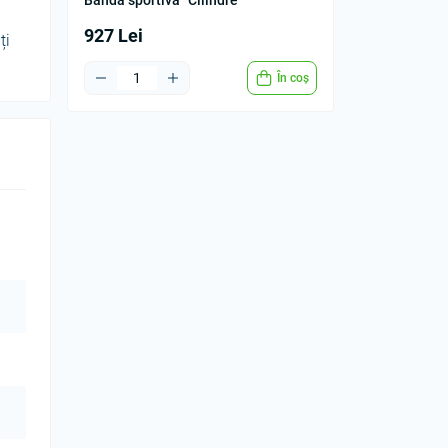
Banda sportiva "Cilindre"
927 Lei
ți
În coș