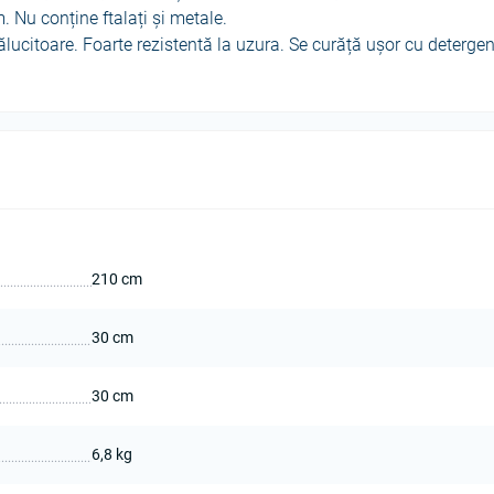
 Nu conține ftalați și metale.
ălucitoare. Foarte rezistentă la uzura. Se curăță ușor cu detergen
210 cm
30 cm
30 cm
6,8 kg