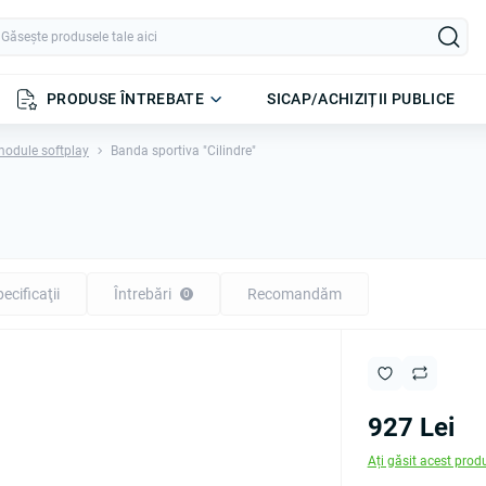
PRODUSE ÎNTREBATE
SICAP/ACHIZIȚII PUBLICE
module softplay
Banda sportiva "Cilindre"
ecificaţii
Întrebări
Recomandăm
0
927 Lei
Ați găsit acest prod