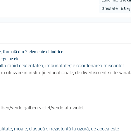
Lungime:
210 c
Greutate:
6,8 kg
, formată din 7 elemente cilindrice.
lerge pe ele.
oltă rapid dexteritatea, îmbunătățește coordonarea mișcărilor.
ru utilizare în instituții educaționale, de divertisment și de sănăt
lben/verde-galben-violet/verde-alb-violet.
litate, moale, elastică și rezistentă la uzură, de aceea este