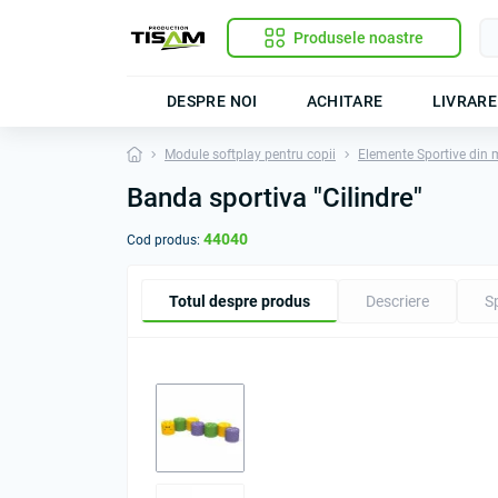
Produsele noastre
DESPRE NOI
ACHITARE
LIVRARE
Module softplay pentru copii
Elemente Sportive din 
Banda sportiva "Cilindre"
44040
Cod produs:
Totul despre produs
Descriere
Sp