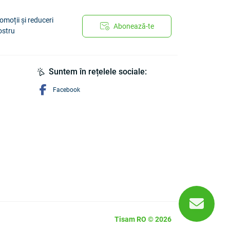
omoții și reduceri
Abonează-te
ostru
Suntem în rețelele sociale:
Facebook
Tisam RO © 2026