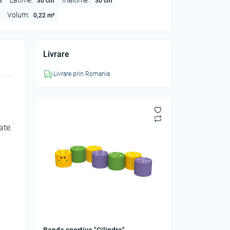
Latime:
Inaltime :
m
30 cm
30 cm
Volum:
0,22 m³
Livrare
Livrare prin Romania
ate.