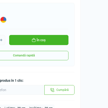
În coș
Comandă rapidă
rodus în 1 clic:
Cumpără