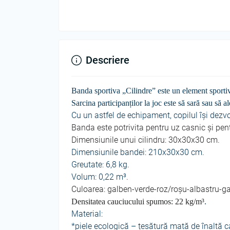
Descriere
Banda sportiva „Cilindre” este un element sportiv
Sarcina participanților la joc este să sară sau să a
Cu un astfel de echipament, copilul își dezv
Banda
este potrivita pentru uz casnic și pent
Dimensiunile unui cilindru: 30x30x30 cm.
Dimens
iunile bandei: 210x30x30 cm.
Greutate: 6,8 kg.
Volum: 0,22
m³.
Culoarea: galben-verde-roz/roșu-albastru-ga
Densitatea cauciucului spumos: 22 kg/
m³
.
Material:
*piele ecologică – țesătură mată de înaltă ca