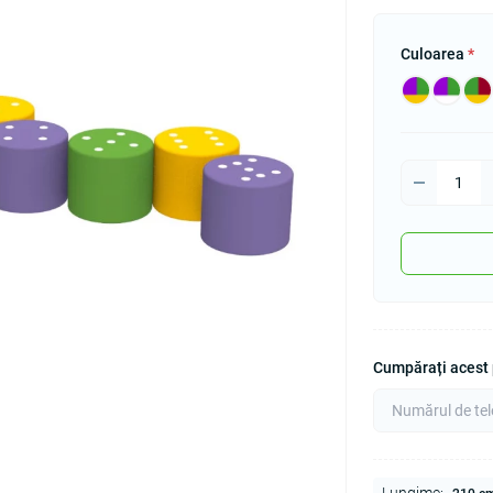
Culoarea
*
Cumpărați acest p