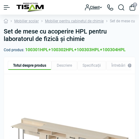
0
Client
Mobilier scolar
Mobilier pentru cabinetul de chimie
Set de mese cu ac
Set de mese cu acoperire HPL pentru
laboratorul de fizică și chimie
100301HPL+100302HPL+100303HPL+100304HPL
Cod produs:
Totul despre produs
Descriere
Specificaţii
Întrebări
0