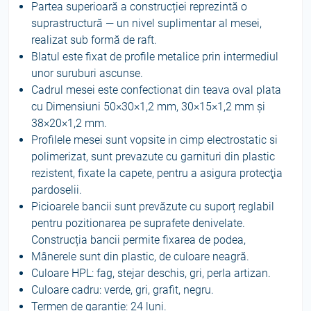
Partea superioară a construcției reprezintă o
suprastructură — un nivel suplimentar al mesei,
realizat sub formă de raft.
Blatul este fixat de profile metalice prin intermediul
unor suruburi ascunse.
Cadrul mesei este confectionat din teava oval plata
cu Dimensiuni 50×30×1,2 mm, 30×15×1,2 mm și
38×20×1,2 mm.
Profilele mesei sunt vopsite in cimp electrostatic si
polimerizat, sunt prevazute cu garnituri din plastic
rezistent, fixate la capete, pentru a asigura protecţia
pardoselii.
Picioarele bancii sunt prevăzute cu suporț reglabil
pentru pozitionarea pe suprafete denivelate.
Construcția bancii permite fixarea de podea,
Mânerele sunt din plastic, de culoare neagră.
Culoare HPL: fag, stejar deschis, gri, perla artizan.
Culoare cadru: verde, gri, grafit, negru.
Termen de garanție: 24 luni.