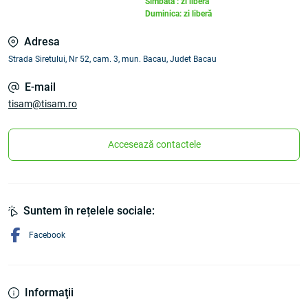
Sîmbătă : zi liberă
Duminica: zi liberă
Adresa
Strada Siretului, Nr 52, cam. 3, mun. Bacau, Judet Bacau
E-mail
tisam@tisam.ro
Accesează contactele
Suntem în rețelele sociale:
Facebook
Informaţii