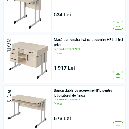
534 Lei
Masă demonstrativă cu acoperire HPL și trei
prize
Cod produs: 100302HPL
În stoc
1 917 Lei
Banca dubla cu acoperire HPL pentru
laboratorul de fizică
Cod produs: 100306HPL
În stoc
673 Lei