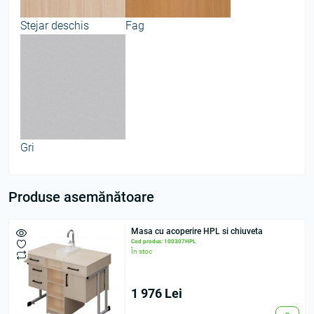
Stejar deschis
Fag
Gri
Produse asemănătoare
Masа cu acoperire HPL si chiuveta
Cod produs: 100307HPL
În stoc
1 976 Lei