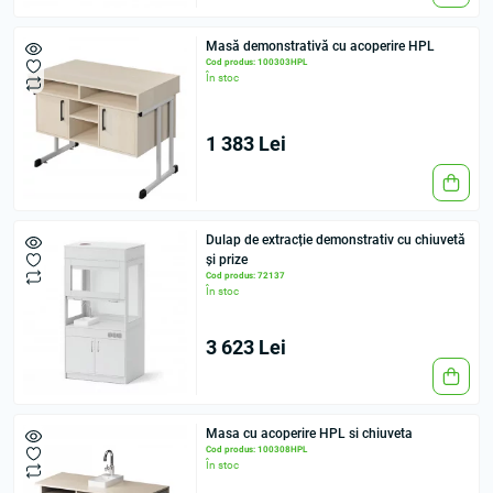
Masă demonstrativă cu acoperire HPL
Cod produs: 100303HPL
În stoc
1 383 Lei
Dulap de extracție demonstrativ cu chiuvetă
și prize
Cod produs: 72137
În stoc
3 623 Lei
Masа cu acoperire HPL si chiuveta
Cod produs: 100308HPL
În stoc