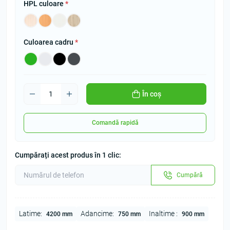
HPL culoare
*
Culoarea cadru
*
În coș
Comandă rapidă
Cumpărați acest produs în 1 clic:
Cumpără
Latime:
Adancime:
Inaltime :
4200 mm
750 mm
900 mm