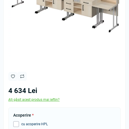
4 634 Lei
Ați găsit acest produs mai ieftin?
Аcoperire
*
cu acoperire HPL