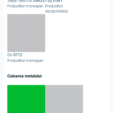
Stejar deschis
D8622
Fag
D381
Producător Kronospan
Producător
SWISS KRONO
Gri
0112
Producător Kronospan
Culoarea metalului