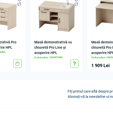
rativă Pro
Masă demonstrativă cu
Masă demonst
rire HPL
chiuvetă Pro Line și
chiuvetă Pro 
03HPL
acoperire HPL
acoperire HP
Cod produs: 100507HPL
Cod produs: 100
1 909 Lei
Fiți primul care află despre pr
Abonați-vă la newsletter-ul n