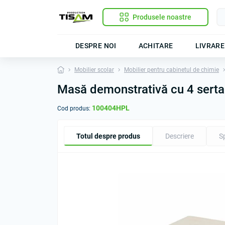
Produsele noastre
DESPRE NOI
ACHITARE
LIVRARE
Mobilier scolar
Mobilier pentru cabinetul de chimie
Masă demonstrativă cu 4 sertar
100404HPL
Cod produs:
Totul despre produs
Descriere
Sp