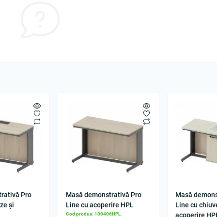
rativă Pro
Masă demonstrativă Pro
Masă demonst
ize și
Line cu acoperire HPL
Line cu chiuv
L
Cod produs: 100406HPL
acoperire HP