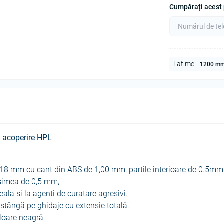
Cumpărați acest p
Latime:
1200 m
i acoperire HPL
e 18 mm cu cant din ABS de 1,00 mm, partile interioare de 0.5mm
osimea de 0,5 mm,
eala si la agenti de curatare agresivi.
 stângă pe ghidaje cu extensie totală.
uloare neagră.