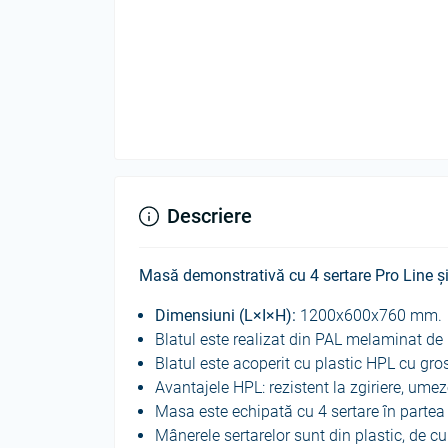
Descriere
Masă demonstrativă cu 4 sertare Pro Line ș
Dimensiuni (L×I×H):
1200х600х760 mm.
Blatul este realizat din PAL melaminat d
Blatul este acoperit cu plastic HPL cu gr
Avantajele HPL: rezistent la zgiriere, umez
Masa este echipată cu 4 sertare în partea
Mânerele sertarelor sunt din plastic, de c