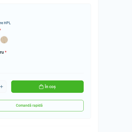
ire HPL
*
dru
*
În coș
Comandă rapidă