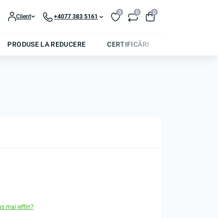
0
0
0
Client
+4077 383 5161
PRODUSE LA REDUCERE
CERTIFICĂRI
us mai ieftin?