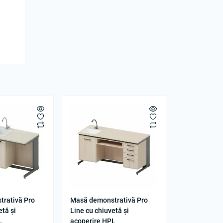
rativă Pro
Masă demonstrativă Pro
etă și
Line cu chiuvetă și
L
acoperire HPL