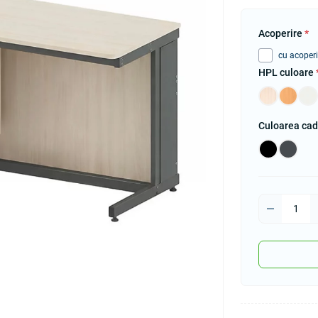
Аcoperire
*
cu acoper
HPL culoare
Culoarea ca