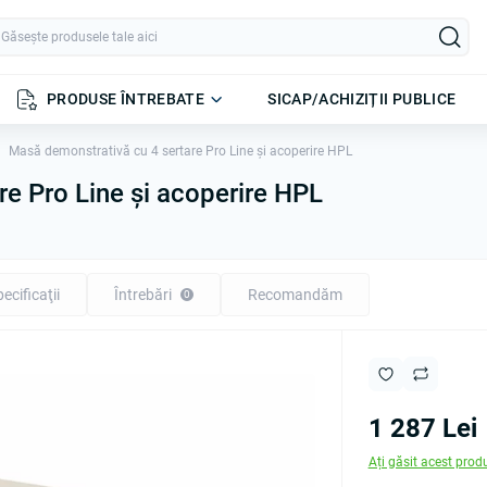
PRODUSE ÎNTREBATE
SICAP/ACHIZIȚII PUBLICE
Masă demonstrativă cu 4 sertare Pro Line și acoperire HPL
e Pro Line și acoperire HPL
ecificaţii
Întrebări
Recomandăm
0
1 287 Lei
Ați găsit acest prod