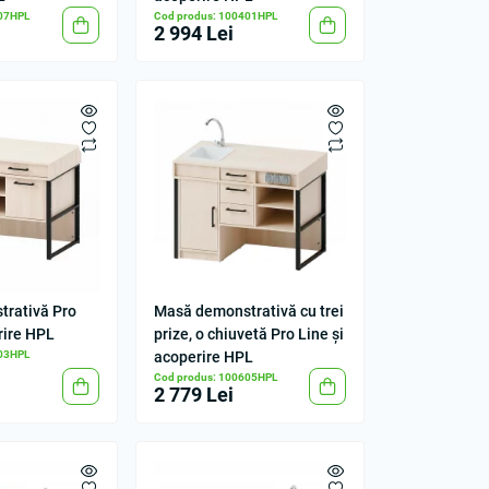
407HPL
Cod produs: 100401HPL
2 994 Lei
rativă Pro
Masă demonstrativă cu trei
rire HPL
prize, o chiuvetă Pro Line și
603HPL
acoperire HPL
Cod produs: 100605HPL
2 779 Lei