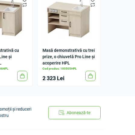
rativă cu
Masă demonstrativă cu trei
Line și
prize, o chiuvetă Pro Line și
L
acoperire HPL
506HPL
Cod produs: 100505HPL
2 323 Lei
omoții și reduceri
Abonează-te
ostru