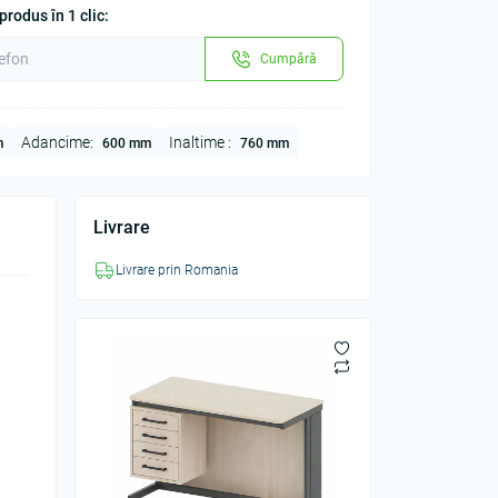
rodus în 1 clic:
Cumpără
Adancime:
Inaltime :
m
600 mm
760 mm
Livrare
Livrare prin Romania