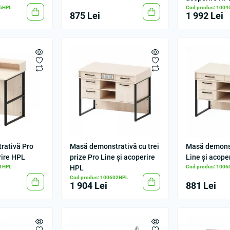
05HPL
Cod produs: 100
875 Lei
1 992 Lei
rativă Pro
Masă demonstrativă cu trei
Masă demonst
rire HPL
prize Pro Line și acoperire
Line și acope
01HPL
HPL
Cod produs: 100
Cod produs: 100602HPL
1 904 Lei
881 Lei