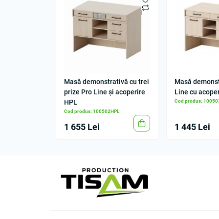
Masă demonstrativă cu trei
Masă demonst
prize Pro Line și acoperire
Line cu acope
HPL
Cod produs: 1005
Cod produs: 100502HPL
1 655 Lei
1 445 Lei