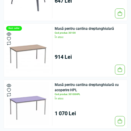
647 Lei
Masă pentru cantina dreptunghiulară
Best-seller
Cod produs: 30100
În stoc
914 Lei
Masă pentru cantina dreptunghiulară cu
acoperire HPL
Cod produs: 30100HPL
În stoc
1 070 Lei