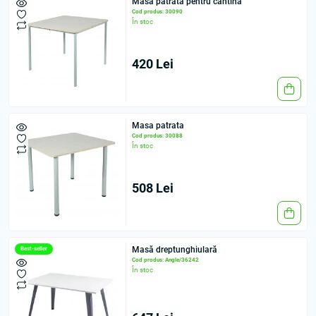
Masa patrata pentru cantina
Cod produs: 30090
În stoc
420 Lei
Masa patrata
Cod produs: 30088
În stoc
508 Lei
Masă dreptunghiulară
Best-seller
Cod produs: Angle/36242
În stoc