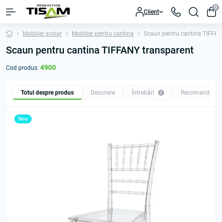
0
Client
Mobilier scolar
Mobilier pentru cantina
Scaun pentru cantina TIFFAN
Scaun pentru cantina TIFFANY transparent
4900
Cod produs:
Totul despre produs
Descriere
Întrebări
Recomandăm
0
Nou