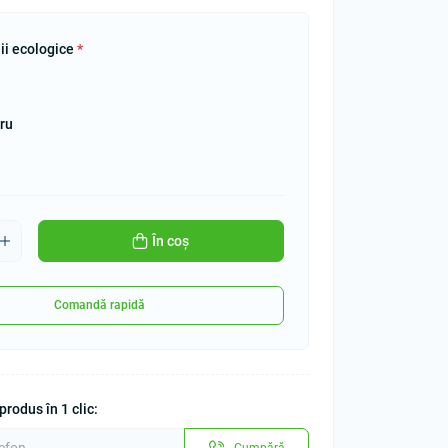
ii ecologice
*
ru
În coș
Comandă rapidă
rodus în 1 clic:
Cumpără