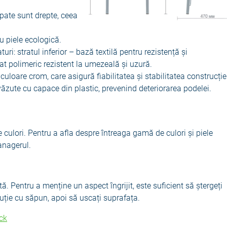
spate sunt drepte, ceea
cu piele ecologică.
ri: stratul inferior – bază textilă pentru rezistență și
trat polimeric rezistent la umezeală și uzură.
culoare crom, care asigură fiabilitatea și stabilitatea construcție
ăzute cu capace din plastic, prevenind deteriorarea podelei.
 culori. Pentru a afla despre întreaga gamă de culori și piele
anagerul.
ă. Pentru a menține un aspect îngrijit, este suficient să ștergeți
uție cu săpun, apoi să uscați suprafața.
ck