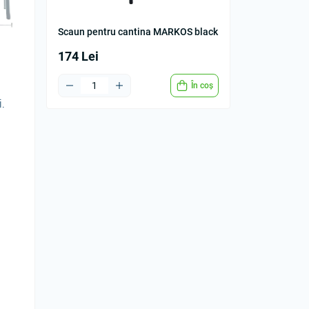
Scaun pentru cantina MARKOS black
174 Lei
În coș
i.