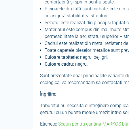
confortabilă și sprijin pentru spate.
Picioarele din față sunt curbate, cele din 
ce asigură stabilitatea structurii.
Sezutul este realizat din placaj si tapițat 
Materialul este compus din mai multe stratu
permeabilitate la aer, stratul superior – s
Cadrul este realizat din metal rezistent de 
Toate capetele pieselor metalice sunt prev
Culoare tapițerie:
negru, bej, gri.
Culoare cadru:
negru.
Sunt prezentate doar principalele variante de
ecologică, vă recomandăm să contactați m
Îngrijire:
Taburetul nu necesită o întreținere complicat
șezutul cu un burete moale umezit într-o sol
Etichete:
Scaun pentru cantina MARKOS bla