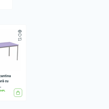
cantina
ară cu
L
0HPL