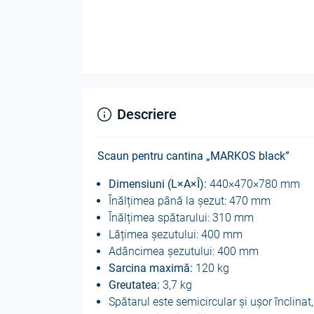
Descriere
Scaun pentru cantina „MARKOS black”
Dimensiuni (L×A×Î):
440×470×780 mm
Înălțimea până la șezut: 470 mm
Înălțimea spătarului: 310 mm
Lățimea șezutului: 400 mm
Adâncimea șezutului: 400 mm
Sarcina maximă:
120 kg
Greutatea:
3,7 kg
Spătarul este semicircular și ușor înclinat,