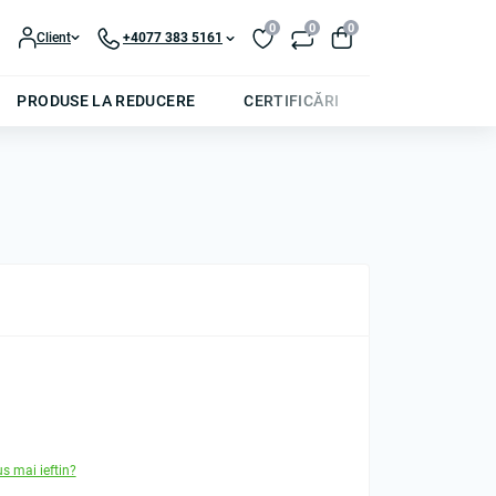
0
0
0
Client
+4077 383 5161
PRODUSE LA REDUCERE
CERTIFICĂRI
us mai ieftin?