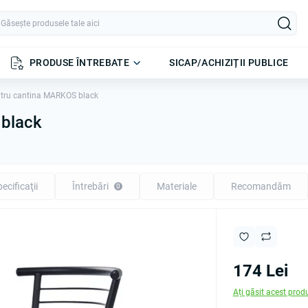
PRODUSE ÎNTREBATE
SICAP/ACHIZIȚII PUBLICE
tru cantina MARKOS black
 black
ecificaţii
Întrebări
Materiale
Recomandăm
0
174 Lei
Ați găsit acest prod