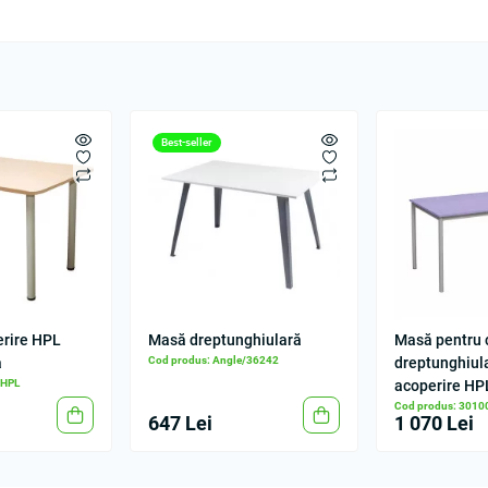
Best-seller
erire HPL
Masă dreptunghiulară
Masă pentru 
a
Cod produs: Angle/36242
dreptunghiul
 HPL
acoperire HP
Cod produs: 3010
647 Lei
1 070 Lei