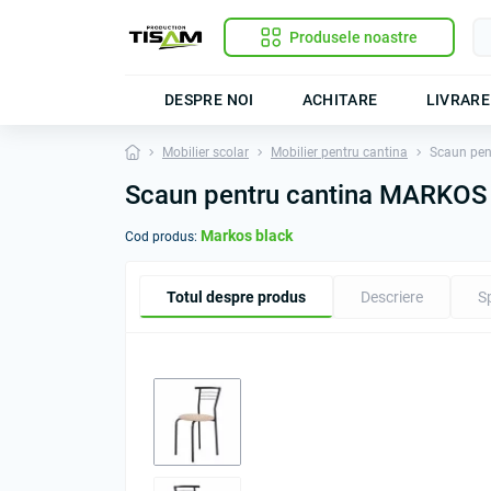
Produsele noastre
DESPRE NOI
ACHITARE
LIVRARE
Mobilier scolar
Mobilier pentru cantina
Scaun pen
Scaun pentru cantina MARKOS
Markos black
Cod produs:
Totul despre produs
Descriere
Sp