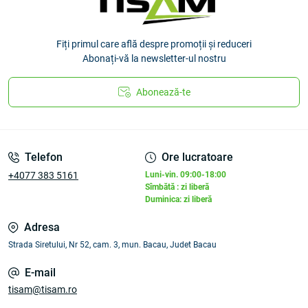
Fiți primul care află despre promoții și reduceri
Abonați-vă la newsletter-ul nostru
Abonează-te
Telefon
Ore lucratoare
+4077 383 5161
Luni-vin. 09:00-18:00
Sîmbătă : zi liberă
Duminica: zi liberă
Adresa
Strada Siretului, Nr 52, cam. 3, mun. Bacau, Judet Bacau
E-mail
tisam@tisam.ro