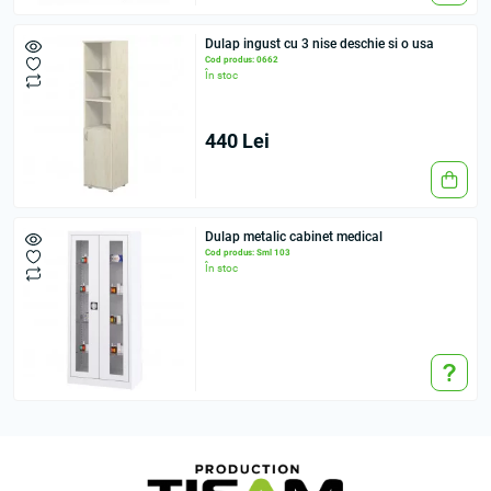
Dulap ingust cu 3 nise deschie si o usa
Cod produs: 0662
În stoc
440 Lei
Dulap metalic cabinet medical
Cod produs: Sml 103
În stoc