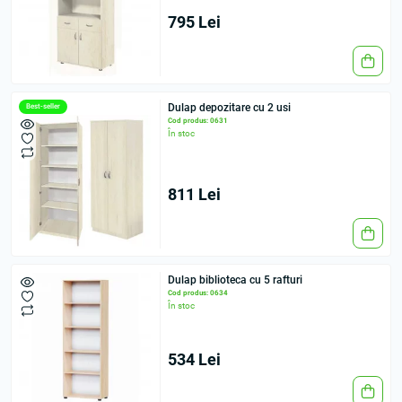
795 Lei
Dulap depozitare cu 2 usi
Best-seller
Cod produs: 0631
În stoc
811 Lei
Dulap biblioteca cu 5 rafturi
Cod produs: 0634
În stoc
534 Lei