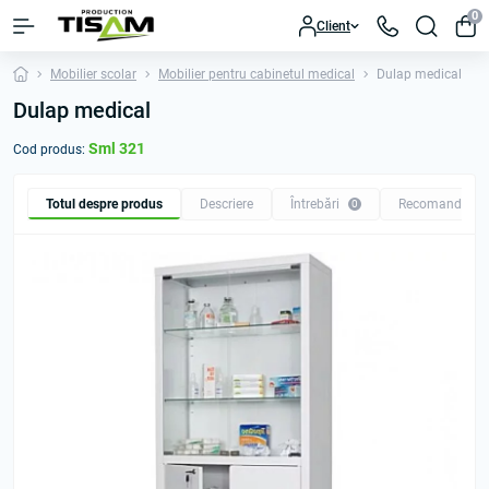
0
Client
Mobilier scolar
Mobilier pentru cabinetul medical
Dulap medical
Dulap medical
Sml 321
Cod produs:
Totul despre produs
Descriere
Întrebări
Recomandăm
0