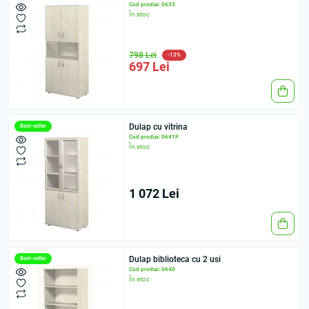
Cod produs: 0633
În stoc
798 Lei
-13%
697 Lei
Dulap cu vitrina
Best-seller
Cod produs: 0641Р
În stoc
1 072 Lei
Dulap biblioteca cu 2 usi
Best-seller
Cod produs: 0640
În stoc