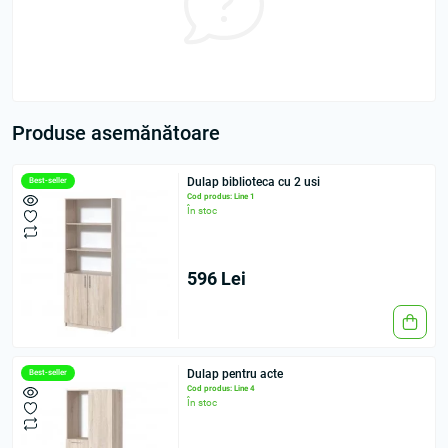
Produse asemănătoare
Dulap biblioteca cu 2 usi
Best-seller
Cod produs: Line 1
În stoc
596 Lei
Dulap pentru acte
Best-seller
Cod produs: Line 4
În stoc