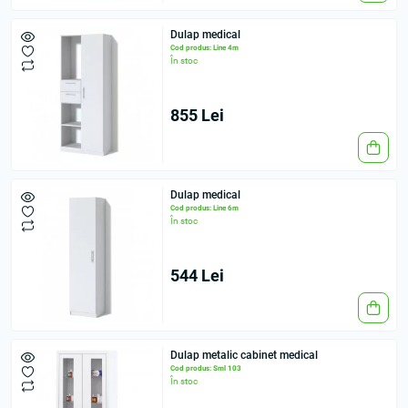
Dulap medical
Cod produs: Line 4m
În stoc
855 Lei
Dulap medical
Cod produs: Line 6m
În stoc
544 Lei
Dulap metalic cabinet medical
Cod produs: Sml 103
În stoc