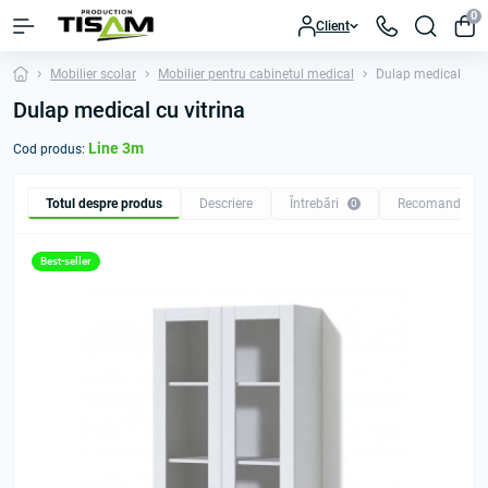
0
Client
Mobilier scolar
Mobilier pentru cabinetul medical
Dulap medical
Dulap medical cu vitrina
Line 3m
Cod produs:
Totul despre produs
Descriere
Întrebări
Recomandăm
0
Best-seller