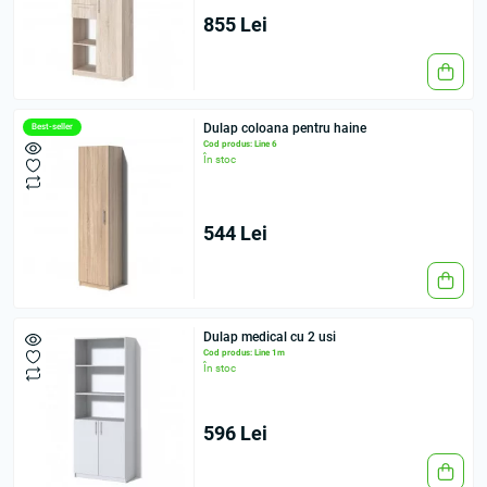
855 Lei
Dulap coloana pentru haine
Best-seller
Cod produs: Line 6
În stoc
544 Lei
Dulap medical cu 2 usi
Cod produs: Line 1m
În stoc
596 Lei