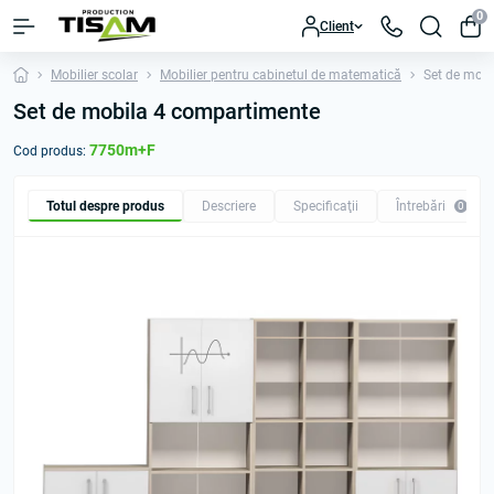
0
Client
Mobilier scolar
Mobilier pentru cabinetul de matematică
Set de mobi
Set de mobila 4 compartimente
7750m+F
Cod produs:
Totul despre produs
Descriere
Specificaţii
Întrebări
0