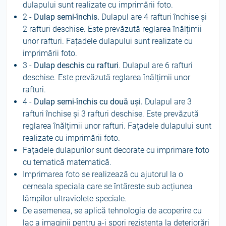
dulapului sunt realizate cu imprimării foto.
2 -
Dulap semi-închis.
Dulapul are 4 rafturi închise și
2 rafturi deschise. Este prevăzută reglarea înălțimii
unor rafturi. Fațadele dulapului sunt realizate cu
imprimării foto.
3 -
Dulap deschis cu rafturi
. Dulapul are 6 rafturi
deschise. Este prevăzută reglarea înălțimii unor
rafturi.
4 -
Dulap semi-închis cu două uși.
Dulapul are 3
rafturi închise și 3 rafturi deschise. Este prevăzută
reglarea înălțimii unor rafturi. Fațadele dulapului sunt
realizate cu imprimării foto.
Fațadele dulapurilor sunt decorate cu imprimare foto
cu tematică matematică.
Imprimarea foto se realizează cu ajutorul la o
cerneala speciala care se întăreste sub acțiunea
lămpilor ultraviolete speciale.
De asemenea, se aplică tehnologia de acoperire cu
lac a imaginii pentru a‑i spori rezistența la deteriorări