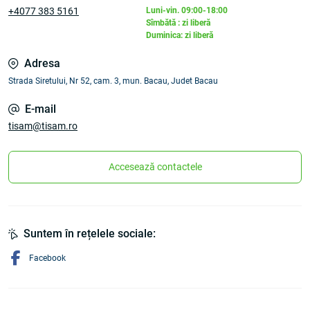
+4077 383 5161
Luni-vin. 09:00-18:00
Sîmbătă : zi liberă
Duminica: zi liberă
Adresa
Strada Siretului, Nr 52, cam. 3, mun. Bacau, Judet Bacau
E-mail
tisam@tisam.ro
Accesează contactele
Suntem în rețelele sociale:
Facebook