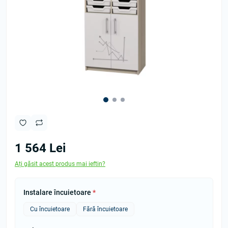
1 564 Lei
Ați găsit acest produs mai ieftin?
Instalare încuietoare
*
Cu încuietoare
Fără încuietoare