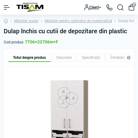
0
Client
Mobilier scolar
Mobilier pentru cabinetul de matematică
Dulap închis
Dulap închis cu cutii de depozitare din plastic
7706+22706m+F
Cod produs:
Totul despre produs
Descriere
Specificaţii
Întrebări
0