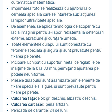
cu tematică matematică.
Imprimarea foto se realizează cu ajutorul la o
cerneala speciala care se întăreste sub acțiunea
lămpilor ultraviolete speciale.
De asemenea, se aplică tehnologia de acoperire cu
lac a imaginii pentru a‑i spori rezistența la deteriorări
externe, abraziune și curățare umedă.
Toate elementele dulapului sunt conectate cu
feronerie specială și sigură și sunt prevăzute pentru
fixarea pe perete.
Picioare: Echipat cu suporturi metalice reglabile pe
înălțime de la 0 la 30 mm, permițând ajustarea pe
podele neuniforme.
Piesele dulapului sunt asamblate prin elemente de
fixare speciale si sigure, și sunt prevăzute pentru
fixare pe perete.
Culoarea fațadelor:
gri deschis, albastru deschis.
Culoarea carcasei:
perla artizan.
Perioada de garanție: 24 de luni.