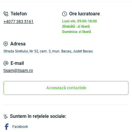
Telefon
Ore lucratoare
+4077 383 5161
Luni-vin. 09:00-18:00
Sîmbătă : zi liberă
Duminica: zi liberă
Adresa
Strada Siretului, Nr 52, cam. 3, mun. Bacau, Judet Bacau
E-mail
tisam@tisam.ro
Accesează contactele
Suntem în rețelele sociale:
Facebook