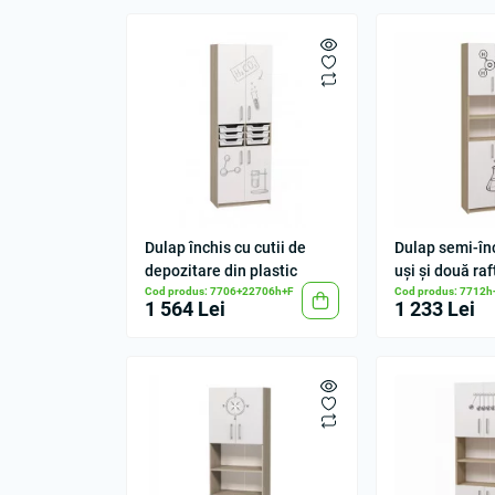
Dulap închis cu cutii de
Dulap semi-în
depozitare din plastic
uși și două ra
Cod produs: 7706+22706h+F
Cod produs: 7712h
1 564 Lei
1 233 Lei