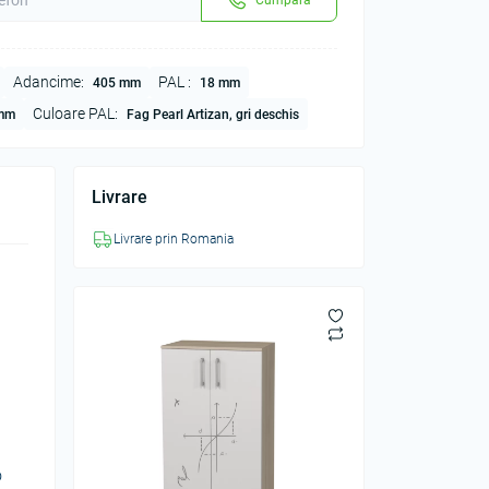
Adancime:
PAL :
405 mm
18 mm
Culoare PAL:
mm
Fag Pearl Artizan, gri deschis
Livrare
Livrare prin Romania
o