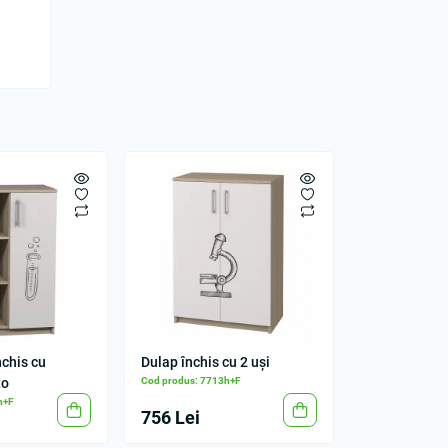
chis cu
Dulap închis cu 2 uși
to
Cod produs: 7713h+F
h+F
756 Lei