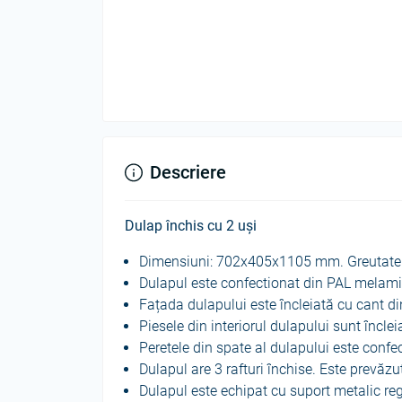
Descriere
Dulap închis cu 2 uși
Dimensiuni: 702х405х1105 mm. Greutate:
Dulapul este confectionat din PAL melam
Fațada dulapului este încleiată cu cant 
Piesele din interiorul dulapului sunt încl
Peretele din spate al dulapului este conf
Dulapul are 3 rafturi închise. Este prevăzută
Dulapul este echipat cu suport metalic reg