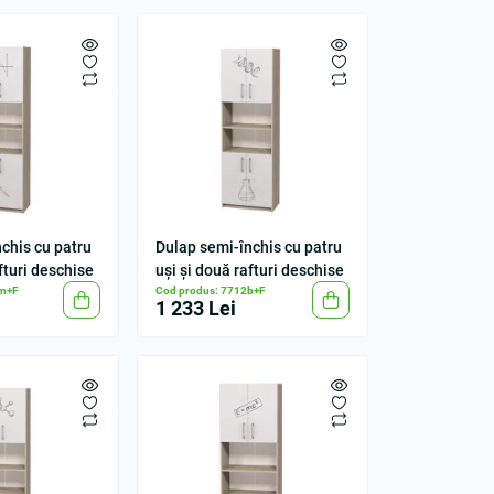
chis cu patru
Dulap semi-închis cu patru
fturi deschise
uși și două rafturi deschise
2m+F
Cod produs: 7712b+F
1 233 Lei