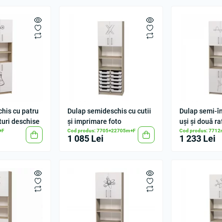
chis cu patru
Dulap semideschis cu cutii
Dulap semi-în
fturi deschise
și imprimare foto
uși și două ra
+F
Cod produs: 7705+22705m+F
Cod produs: 771
1 085 Lei
1 233 Lei