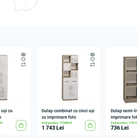
 uși cu
Dulap combinat cu cinci uși
Dulap semi-în
o
cu imprimare foto
imprimare fo
+F
Cod produs: 7708h+F
Cod produs: 7701
1 743 Lei
736 Lei