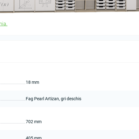
nia.
18 mm
Fag Pearl Artizan, gri deschis
702 mm
405 mm