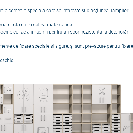
la o cerneala speciala care se întăreste sub acțiunea lămpilor
imare foto cu tematică matematică.
ire cu lac a imaginii pentru a‑i spori rezistența la deteriorări
ente de fixare speciale si sigure, și sunt prevăzute pentru fixar
deschis.