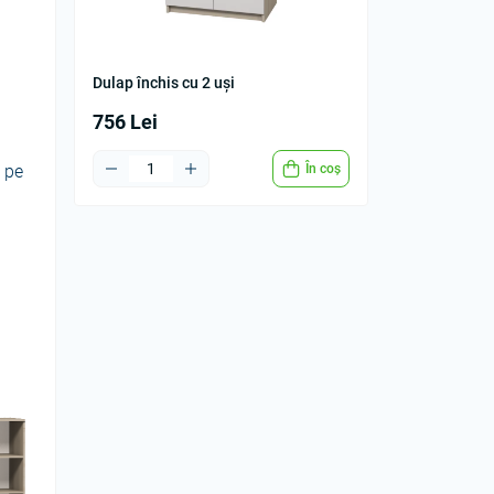
Dulap închis cu 2 uși
756 Lei
În coș
e pe