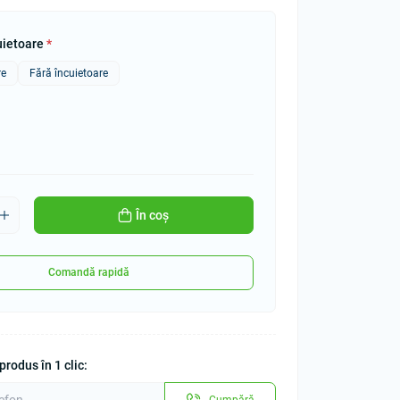
uietoare
*
re
Fără încuietoare
În coș
Comandă rapidă
rodus în 1 clic:
Cumpără