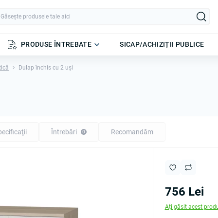
PRODUSE ÎNTREBATE
SICAP/ACHIZIȚII PUBLICE
tică
Dulap închis cu 2 uși
ecificaţii
Întrebări
Recomandăm
0
756 Lei
Ați găsit acest prod