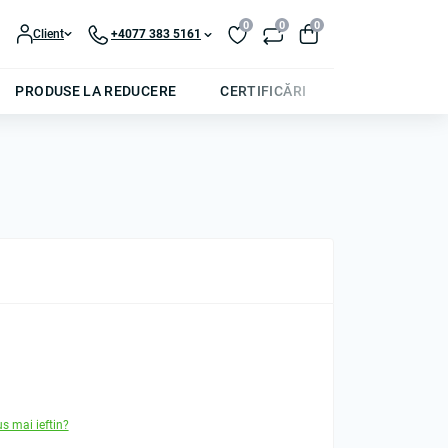
0
0
0
Client
+4077 383 5161
PRODUSE LA REDUCERE
CERTIFICĂRI
us mai ieftin?