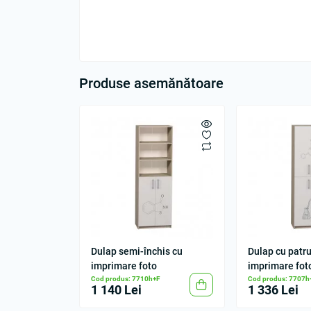
Produse asemănătoare
Dulap semi-închis cu
Dulap cu patru
imprimare foto
imprimare fot
Cod produs: 7710h+F
Cod produs: 7707h
1 140 Lei
1 336 Lei