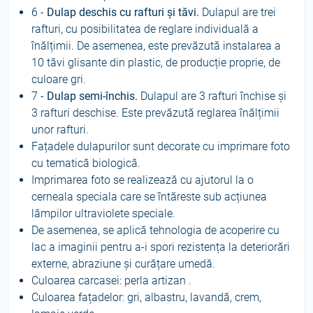
6 -
Dulap deschis cu rafturi și tăvi.
Dulapul are trei
rafturi, cu posibilitatea de reglare individuală a
înălțimii. De asemenea, este prevăzută instalarea a
10 tăvi glisante din plastic, de producție proprie, de
culoare gri.
7 -
Dulap semi-închis.
Dulapul are 3 rafturi închise și
3 rafturi deschise. Este prevăzută reglarea înălțimii
unor rafturi.
Fațadele dulapurilor sunt decorate cu imprimare foto
cu tematică biologică.
Imprimarea foto se realizează cu ajutorul la o
cerneala speciala care se întăreste sub acțiunea
lămpilor ultraviolete speciale.
De asemenea, se aplică tehnologia de acoperire cu
lac a imaginii pentru a‑i spori rezistența la deteriorări
externe, abraziune și curățare umedă.
Culoarea carcasei: perla artizan .
Culoarea fațadelor: gri, albastru, lavandă, crem,