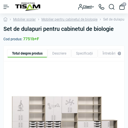
0
Client
Mobilier scolar
Mobilier pentru cabinetul de biologie
Set de dulapuri 
Set de dulapuri pentru cabinetul de biologie
7751b+F
Cod produs:
Totul despre produs
Descriere
Specificaţii
Întrebări
0