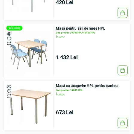
420 Lei
Masă pentru săli de mese HPL
Best-seller
Cod produs: 30085HPL+48460HPL
În stoc
1 432 Lei
Masă cu acoperire HPL pentru cantina
Cod produs: 30085 HPL
În stoc
673 Lei