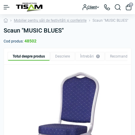
0
Client
Mobilier pentru săli de festivități și conferințe
Scaun "MUSIC BLUES"
Scaun "MUSIC BLUES"
48502
Cod produs:
Totul despre produs
Descriere
Întrebări
Recomandăm
0