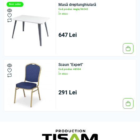
Masă dreptunghiulară
Best-seller
Cod produs: Angle/36242
În stoc
647 Lei
Scaun "Expert"
Cod produs: 48504
În stoc
291 Lei