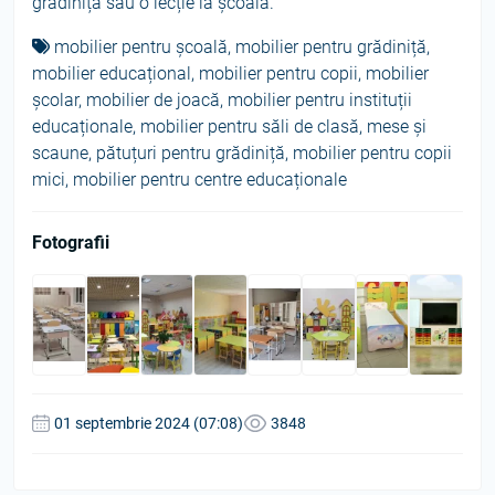
grădiniță sau o lecție la școală.
mobilier pentru școală
,
mobilier pentru grădiniță
,
mobilier educațional
,
mobilier pentru copii
,
mobilier
școlar
,
mobilier de joacă
,
mobilier pentru instituții
educaționale
,
mobilier pentru săli de clasă
,
mese și
scaune
,
pătuțuri pentru grădiniță
,
mobilier pentru copii
mici
,
mobilier pentru centre educaționale
Fotografii
01 septembrie 2024 (07:08)
3848