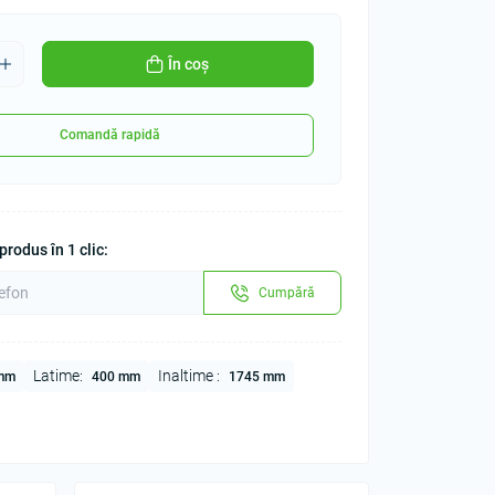
În coș
Comandă rapidă
rodus în 1 clic:
Cumpără
Latime:
Inaltime :
mm
400 mm
1745 mm