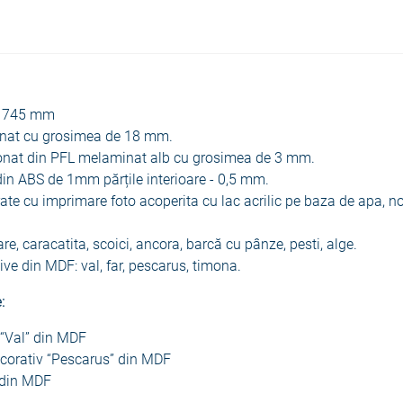
1745 mm
minat cu grosimea de 18 mm.
tionat din PFL melaminat alb cu grosimea de 3 mm.
din ABS de 1mm părțile interioare - 0,5 mm.
orate cu imprimare foto acoperita cu lac acrilic pe baza de apa, n
are, caracatita, scoici, ancora, barcă cu pânze, pesti, alge.
ve din MDF: val, far, pescarus, timona.
:
 “Val” din MDF
decorativ “Pescarus” din MDF
 din MDF