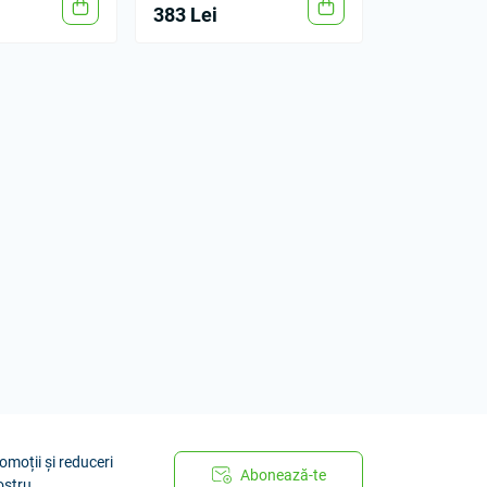
383 Lei
omoții și reduceri
Abonează-te
ostru