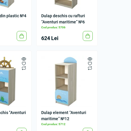
 din plastic №4
Dulap deschis cu rafturi
“Aventuri maritime” №6
Cod produs: 5706
624 Lei
chis "Aventuri
Dulap element “Aventuri
maritime” №12
Cod produs: 5712