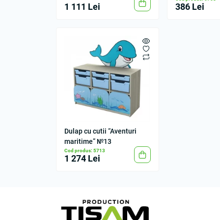
1 111 Lei
386 Lei
Dulap cu cutii “Aventuri
maritime” №13
Cod produs: 5713
1 274 Lei