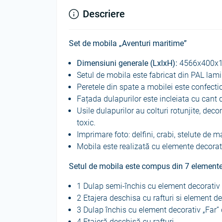
Descriere
Set de mobila „Aventuri maritime”
Dimensiuni generale (LxlxH):
4566x400x
Setul de mobila este fabricat din PAL la
Peretele din spate a mobilei este confec
Fațada dulapurilor este incleiata cu cant 
Usile dulapurilor au colturi rotunjite, dec
toxic.
Imprimare foto: delfini, crabi, stelute de m
Mobila este realizată cu elemente decorati
Setul de mobila este compus din 7 elemente
1 Dulap semi-închis cu element decorativ
2 Etajera deschisa cu rafturi si element 
3 Dulap închis cu element decorativ „Far”
4 Etajeră deschisă cu rafturi