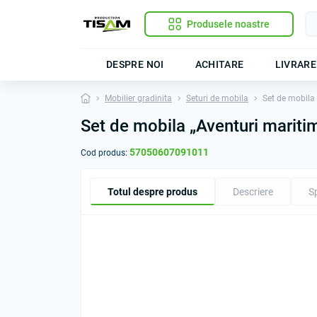
Produsele noastre
DESPRE NOI
ACHITARE
LIVRARE
Mobilier gradinita
Seturi de mobila
Set de mobila
Set de mobila „Aventuri mariti
57050607091011
Cod produs:
Totul despre produs
Descriere
Sp