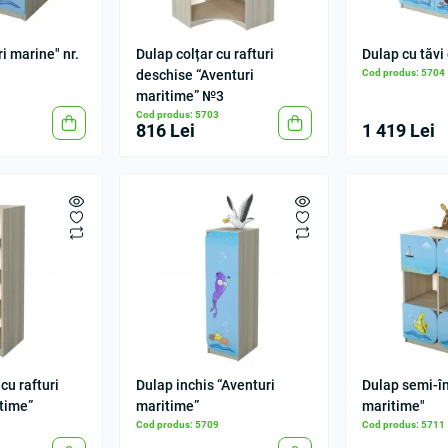
i marine" nr.
Dulap colțar cu rafturi
Dulap cu tăvi
deschise “Aventuri
Cod produs: 5704
maritime” №3
Cod produs: 5703
816 Lei
1 419 Lei
cu rafturi
Dulap inchis “Aventuri
Dulap semi-în
itime”
maritime”
maritime"
Cod produs: 5709
Cod produs: 5711