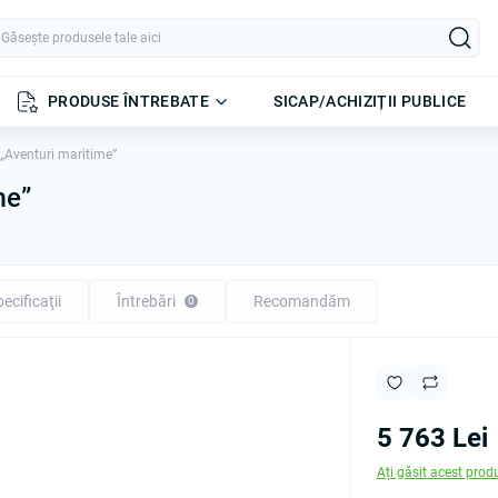
PRODUSE ÎNTREBATE
SICAP/ACHIZIȚII PUBLICE
 „Aventuri maritime”
me”
ecificaţii
Întrebări
Recomandăm
0
5 763 Lei
Ați găsit acest prod