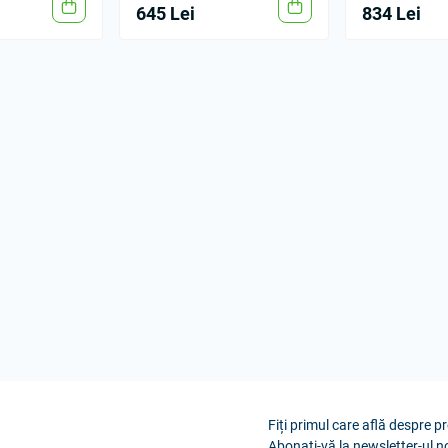
645 Lei
834 Lei
Fiți primul care află despre pr
Abonați-vă la newsletter-ul n