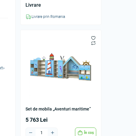
Livrare
Livrare prin Romania
on-
Set de mobila „Aventuri maritime”
5 763 Lei
În coș