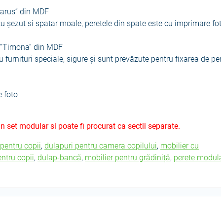
carus” din MDF
u șezut si spatar moale, peretele din spate este cu imprimare fo
v “Timona” din MDF
 furnituri speciale, sigure și sunt prevăzute pentru fixarea de pe
e foto
n set modular si poate fi procurat ca sectii separate.
 pentru copii
,
dulapuri pentru camera copilului
,
mobilier cu
entru copii
,
dulap-bancă
,
mobilier pentru grădiniță
,
perete modul