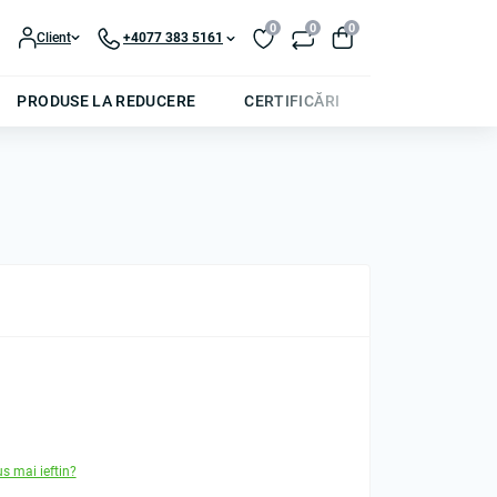
0
0
0
Client
+4077 383 5161
PRODUSE LA REDUCERE
CERTIFICĂRI
us mai ieftin?