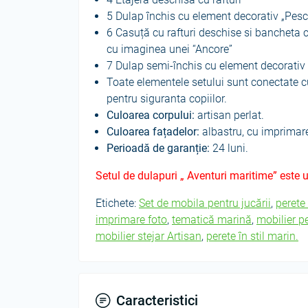
5 Dulap închis cu element decorativ „Pes
6 Casuță cu rafturi deschise si bancheta c
cu imaginea unei “Ancore”
7 Dulap semi-închis cu element decorati
Toate elementele setului sunt conectate cu
pentru siguranta copiilor.
Culoarea corpului:
artisan perlat.
Culoarea fațadelor:
albastru, cu imprimar
Perioadă de garanție:
24 luni.
Setul de dulapuri „ Aventuri maritime” este u
Etichete:
Set de mobila pentru jucării
,
perete
imprimare foto
,
tematică marină
,
mobilier p
mobilier stejar Artisan
,
perete în stil marin.
Caracteristici