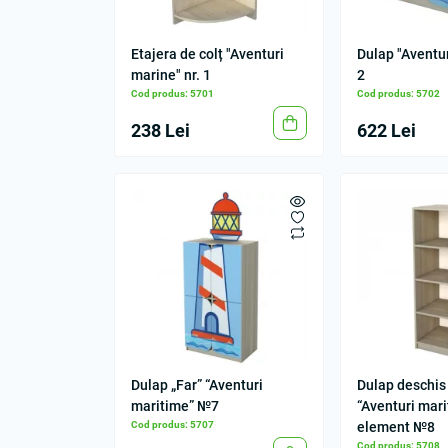
Etajera de colț "Aventuri
Dulap "Aventur
marine" nr. 1
2
Cod produs: 5701
Cod produs: 5702
238 Lei
622 Lei
Dulap „Far” “Aventuri
Dulap deschis 
maritime” №7
“Aventuri mar
Cod produs: 5707
element №8
Cod produs: 5708