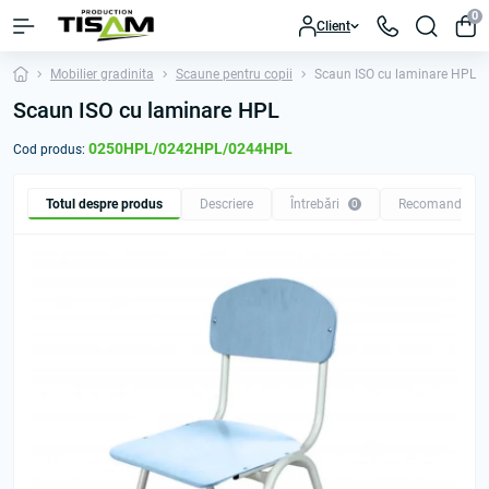
0
Client
Mobilier gradinita
Scaune pentru copii
Scaun ISO cu laminare HPL
Scaun ISO cu laminare HPL
0250HPL/0242HPL/0244HPL
Cod produs:
Totul despre produs
Descriere
Întrebări
Recomandăm
0