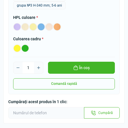
grupa №3 Н-340 mm; 5-6 ani
HPL culoare
*
Culoarea cadru
*
În coș
Comandă rapidă
Cumpărați acest produs în 1 clic:
Cumpără