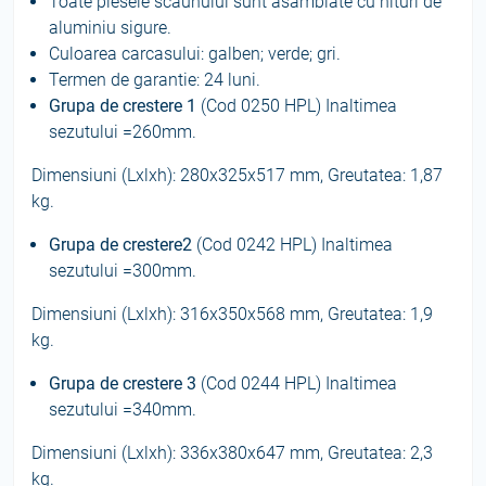
Toate piesele scaunului sunt asamblate cu nituri de
aluminiu sigure.
Culoarea carcasului: galben; verde; gri.
Termen de garantie: 24 luni.
Grupa de crestere
1
(Cod 0250 HPL) Inaltimea
sezutului =260mm.
Dimensiuni (Lxlxh): 280х325х517 mm, Greutatea: 1,87
kg.
Grupa de crestere
2
(Cod 0242 HPL) Inaltimea
sezutului =300mm.
Dimensiuni (Lxlxh): 316х350х568 mm, Greutatea: 1,9
kg.
Grupa de crestere
3
(Cod 0244 HPL) Inaltimea
sezutului =340mm.
Dimensiuni (Lxlxh): 336х380х647 mm, Greutatea: 2,3
kg.