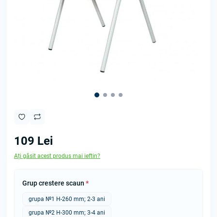
109 Lei
Ați găsit acest produs mai ieftin?
Grup crestere scaun
*
grupa №1 Н-260 mm; 2-3 ani
grupa №2 Н-300 mm; 3-4 ani