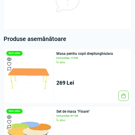
Produse asemănătoare
Masa pentru copii dreptunghiulara
Best-seller
Cod produs: 17238
În stoc
269 Lei
Set de masa "Floare"
Best-seller
Cod produs: 8713K
În stoc