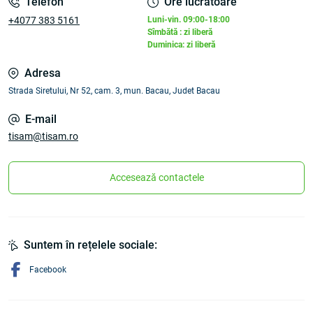
Telefon
Ore lucratoare
+4077 383 5161
Luni-vin. 09:00-18:00
Sîmbătă : zi liberă
Duminica: zi liberă
Adresa
Strada Siretului, Nr 52, cam. 3, mun. Bacau, Judet Bacau
E-mail
tisam@tisam.ro
Accesează contactele
Suntem în rețelele sociale:
Facebook