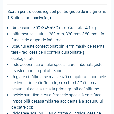
Scaun pentru copii, reglabil pentru grupe de înălțime nr.
1-3, din lemn masiv(fag)
Dimensiuni: 300x345x630 mm. Greutate: 4,1 kg.
Înălțimea șezutului - 280 mm, 320 mm, 360 mm - în
funcție de grupa de înălțime.
Scaunul este confectionat din lemn masiv de esență
tare - fag, ceea ce îi conferă durabilitate și
ecologicitate.
Este acoperit cu un ulei special care îmbunătățește
rezistența în timpul utilizării.
Reglarea înălțimii se realizează cu ajutorul unor inele
de lemn - îndepărtându-le, se schimbă înălțimea
scaunului de la a treia la prima grupă de înălțime.
Inelele sunt fixate cu o feronerie specială care face
imposibilă dezasamblarea accidentală a scaunului
de către copii.
Picioarele scaunului au o formă cilindrică, ceea ce