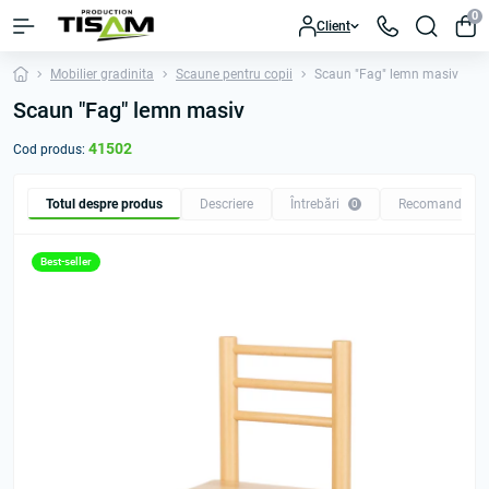
0
Client
Mobilier gradinita
Scaune pentru copii
Scaun "Fag" lemn masiv
Scaun "Fag" lemn masiv
41502
Cod produs:
Totul despre produs
Descriere
Întrebări
Recomandăm
0
Best-seller