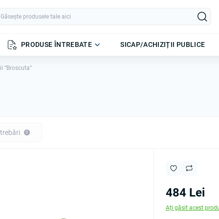
PRODUSE ÎNTREBATE
SICAP/ACHIZIȚII PUBLICE
ii “Broscuta”
trebări
0
484 Lei
Ați găsit acest prod