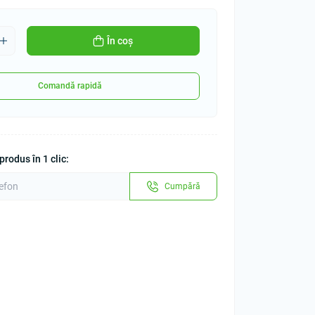
În coș
Comandă rapidă
rodus în 1 clic:
Cumpără