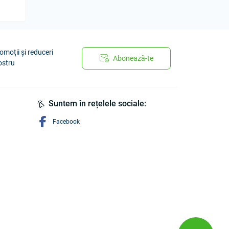
omoții și reduceri
Abonează-te
ostru
Suntem în rețelele sociale:
Facebook