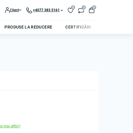
0
0
0
Client
+4077 383 5161
PRODUSE LA REDUCERE
CERTIFICĂRI
us mai ieftin?