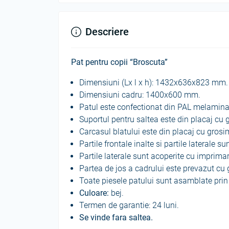
Descriere
Pat pentru copii “Broscuta”
Dimensiuni (Lx l x h): 1432х636х823 mm. 
Dimensiuni cadru: 1400х600 mm.
Patul este confectionat din PAL melamin
Suportul pentru saltea este din placaj c
Carcasul blatului este din placaj cu gro
Partile frontale inalte si partile laterale s
Partile laterale sunt acoperite cu imprima
Partea de jos a cadrului este prevazut cu g
Toate piesele patului sunt asamblate prin
Culoare:
bej.
Termen de garantie: 24 luni.
Se vinde fara saltea.