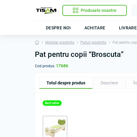
Produsele noastre
DESPRE NOI
ACHITARE
LIVRARE
Mobilier gradinita
Paturi gradinita
Pat pentru cop
Pat pentru copii “Broscuta”
17686
Cod produs:
Totul despre produs
Descriere
În
Best-seller