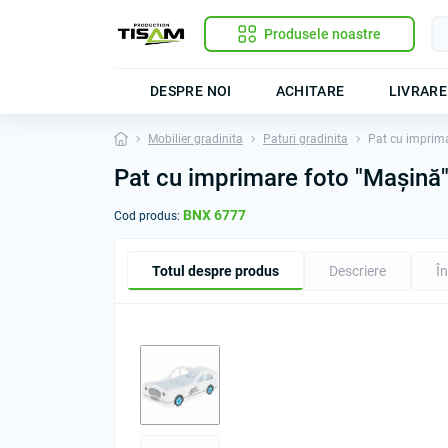
Produsele noastre
DESPRE NOI
ACHITARE
LIVRARE
Mobilier gradinita
Paturi gradinita
Pat cu imprima
Pat cu imprimare foto "Mașină
BNX 6777
Cod produs:
Totul despre produs
Descriere
În