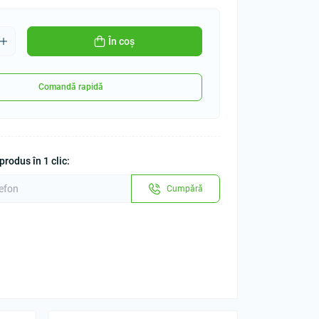
În coș
Comandă rapidă
rodus în 1 clic:
Cumpără