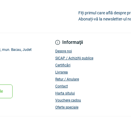
Fiți primul care află despre pr
Abonați-vă la newsletter-ul n
Informaţii
 3, mun. Bacau, Judet
Despre noi
SICAP / Achiziții publice
Certificări
Livrarea
Retur / Anulare
Contact
le
Harta sitului
Vouchere cadou
Oferte speciale