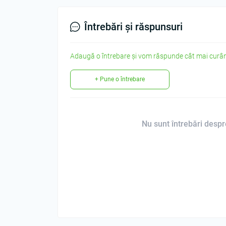
Întrebări și răspunsuri
Adaugă o întrebare și vom răspunde cât mai curân
+ Pune o întrebare
Nu sunt întrebări despre