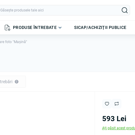
PRODUSE ÎNTREBATE
SICAP/ACHIZIȚII PUBLICE
re foto "Mașină"
"
trebări
0
593 Lei
Ați găsit acest prod