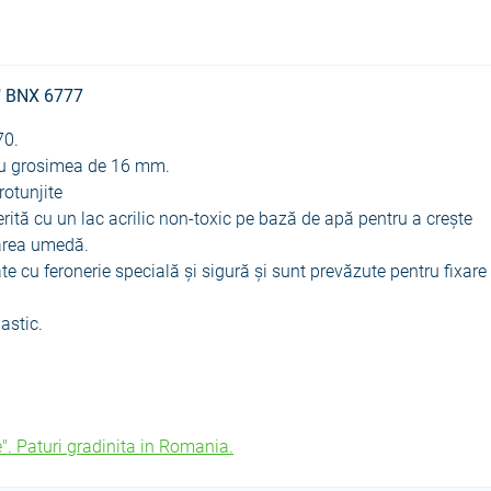
"
BNX 6777
70.
 cu grosimea de 16 mm
.
rotunjite
ită cu un lac acrilic non-toxic pe bază de apă pentru a crește
țarea umedă.
e cu feronerie specială și sigură și sunt prevăzute pentru fixare
astic.
". Paturi gradinita in Romania.