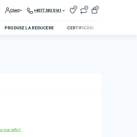
0
0
0
Client
+4077 383 5161
PRODUSE LA REDUCERE
CERTIFICĂRI
us mai ieftin?