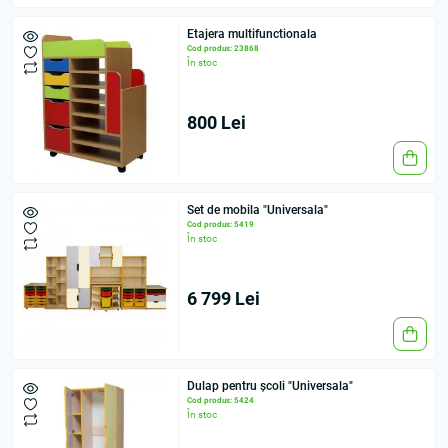
Etajera multifunctionala
Cod produs: 23868
În stoc
800 Lei
Set de mobila "Universala"
Cod produs: 5419
În stoc
6 799 Lei
Dulap pentru școli "Universala"
Cod produs: 5424
În stoc