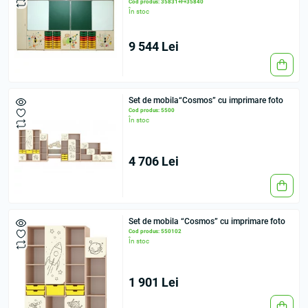
Cod produs: 35831+F+35840
În stoc
9 544 Lei
Set de mobila“Cosmos” cu imprimare foto
Cod produs: 5500
În stoc
4 706 Lei
Set de mobila “Cosmos” cu imprimare foto
Cod produs: 550102
În stoc
1 901 Lei