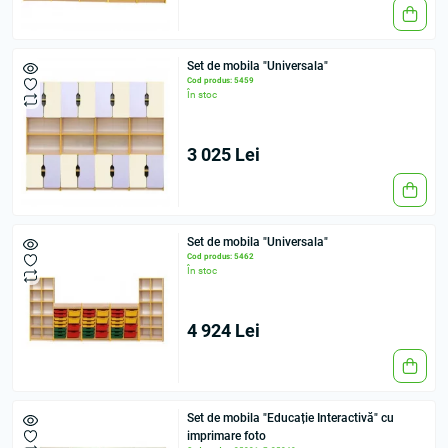
Set de mobila "Universala"
Cod produs: 5459
În stoc
3 025 Lei
Set de mobila "Universala"
Cod produs: 5462
În stoc
4 924 Lei
Set de mobila "Educație Interactivă" cu
imprimare foto