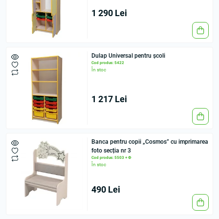
1 290 Lei
Dulap Universal pentru școli
Cod produs: 5422
În stoc
1 217 Lei
Banca pentru copii „Cosmos” cu imprimarea
foto secția nr 3
Cod produs: 5503 + Ф
În stoc
490 Lei