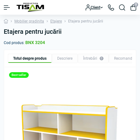
0
Client
Mobilier gradinita
Etajere
Etajera pentru jucării
Etajera pentru jucării
BNX 3204
Cod produs:
Totul despre produs
Descriere
Întrebări
Recomandăm
0
Best-seller