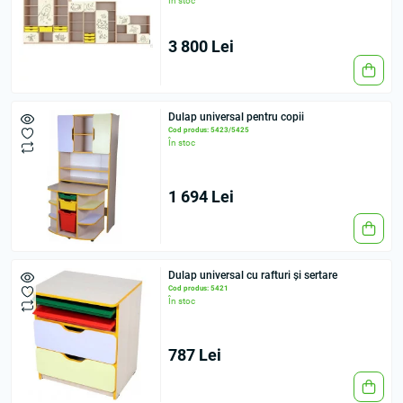
În stoc
3 800 Lei
Dulap universal pentru copii
Cod produs: 5423/5425
În stoc
1 694 Lei
Dulap universal cu rafturi și sertare
Cod produs: 5421
În stoc
787 Lei