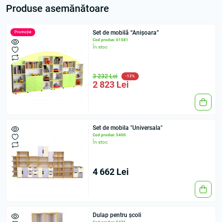
Produse asemănătoare
Set de mobilă “Anișoara”
Promoție
Cod produs: 01581
În stoc
3 232 Lei
-13%
2 823 Lei
Set de mobila "Universala"
Cod produs: 5400
În stoc
4 662 Lei
Dulap pentru școli