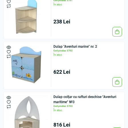
Cod produs: 5701
În stoc
238 Lei
Dulap "Aventuri marine" nr. 2
Cod produs: 5702
În stoc
622 Lei
Dulap colțar cu rafturi deschise “Aventuri
maritime” №3
Cod produs: 5703
În stoc
816 Lei