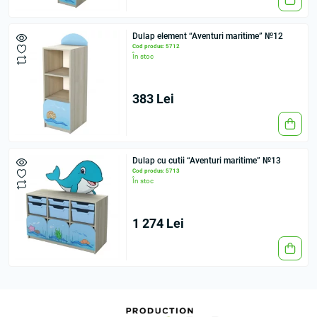
Dulap element “Aventuri maritime” №12
Cod produs: 5712
În stoc
383 Lei
Dulap cu cutii “Aventuri maritime” №13
Cod produs: 5713
În stoc
1 274 Lei