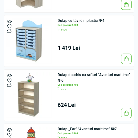
Dulap cu tăvi din plastic №4
Cod produs: 5704
În stoc
1 419 Lei
Dulap deschis cu rafturi “Aventuri maritime”
№6
Cod produs: 5706
În stoc
624 Lei
Dulap „Far” “Aventuri maritime” №7
Cod produs: 5707
În stoc