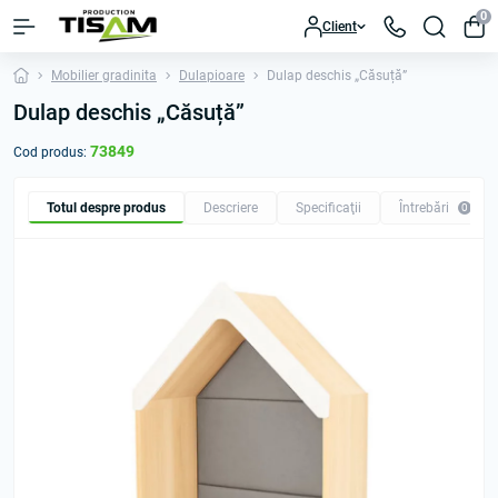
0
Client
Mobilier gradinita
Dulapioare
Dulap deschis „Căsuță”
Dulap deschis „Căsuță”
73849
Cod produs:
Totul despre produs
Descriere
Specificaţii
Întrebări
0