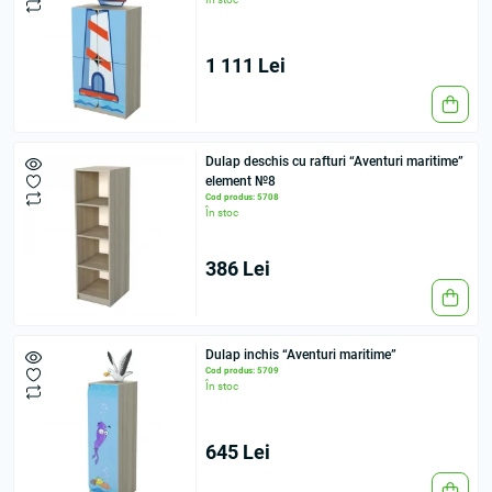
1 111 Lei
Dulap deschis cu rafturi “Aventuri maritime”
element №8
Cod produs: 5708
În stoc
386 Lei
Dulap inchis “Aventuri maritime”
Cod produs: 5709
În stoc
645 Lei