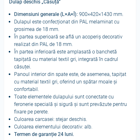
Dulap deschis „Căsuță”
Dimensiuni generale (L×A×Î):
900×420×1430 mm.
Dulapul este confecționat din PAL melaminat cu
grosimea de 18 mm.
În partea superioară se află un acoperiș decorativ
realizat din PAL de 18 mm.
În partea inferioară este amplasată o banchetă
tapițată cu material textil gri, integrată în cadrul
căsuței.
Panoul interior din spate este, de asemenea, tapițat
cu material textil gri, oferind un spătar moale și
confortabil.
Toate elementele dulapului sunt conectate cu
feronerie specială și sigură și sunt prevăzute pentru
fixare pe perete.
Culoarea carcasei: stejar deschis.
Culoarea elementului decorativ: alb.
Termen de garanție 24 luni.