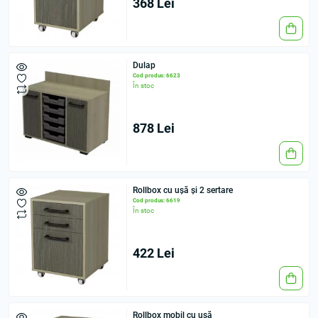
368 Lei
Dulap
Cod produs: 6623
În stoc
878 Lei
Rollbox cu ușă și 2 sertare
Cod produs: 6619
În stoc
422 Lei
Rollbox mobil cu ușă