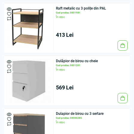
Raft metalic cu 3 polițe din PAL
Cod produs: 0001981
În stoc
413 Lei
Dulăpior de birou cu cheie
Cod produs: 0001201
În stoc
569 Lei
Dulapior de birou cu 3 sertare
Cod produs: 00000285
În stoc