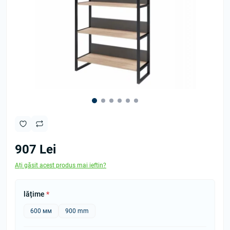
907 Lei
Ați găsit acest produs mai ieftin?
lățime
*
600 мм
900 mm