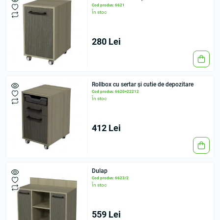
Cod produs: 6621
În stoc
280 Lei
Rollbox cu sertar și cutie de depozitare
Cod produs: 6620+22212
În stoc
412 Lei
Dulap
Cod produs: 6623/2
În stoc
559 Lei