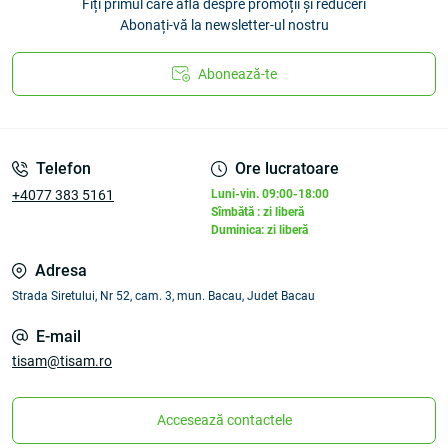
Fiți primul care află despre promoții și reduceri
Abonați-vă la newsletter-ul nostru
Abonează-te
Telefon
Ore lucratoare
+4077 383 5161
Luni-vin. 09:00-18:00
Sîmbătă : zi liberă
Duminica: zi liberă
Adresa
Strada Siretului, Nr 52, cam. 3, mun. Bacau, Judet Bacau
E-mail
tisam@tisam.ro
Accesează contactele