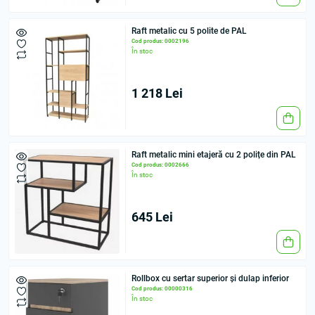
Raft metalic cu 5 polite de PAL
Cod produs: 0002196
În stoc
1 218 Lei
Raft metalic mini etajeră cu 2 polițe din PAL
Cod produs: 0002666
În stoc
645 Lei
Rollbox cu sertar superior și dulap inferior
Cod produs: 00000316
În stoc