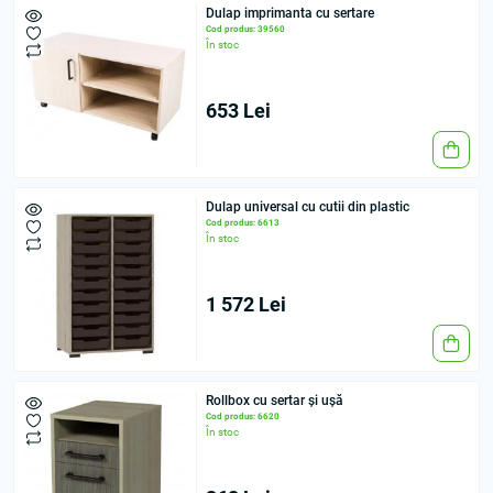
Dulap imprimanta cu sertare
Cod produs: 39560
În stoc
653 Lei
Dulap universal cu cutii din plastic
Cod produs: 6613
În stoc
1 572 Lei
Rollbox cu sertar și ușă
Cod produs: 6620
În stoc