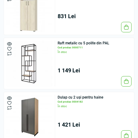
831 Lei
Raft metalic cu 5 polite din PAL
Cod produs: 0000711
În stoc
1 149 Lei
Dulap cu 2 uși pentru haine
Cod produs: 0004182
În stoc
1 421 Lei