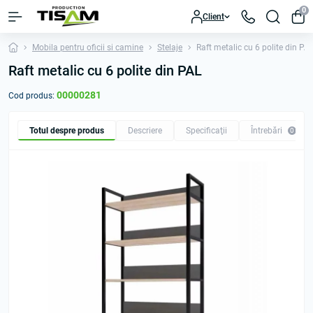
0
Client
Mobila pentru oficii si camine
Stelaje
Raft metalic cu 6 polite din PA
Raft metalic cu 6 polite din PAL
00000281
Cod produs:
Totul despre produs
Descriere
Specificaţii
Întrebări
0