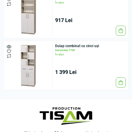
În stoc
917 Lei
Dulap combinat cu cinci uși
Cod produs: 7708
În stoc
1 399 Lei