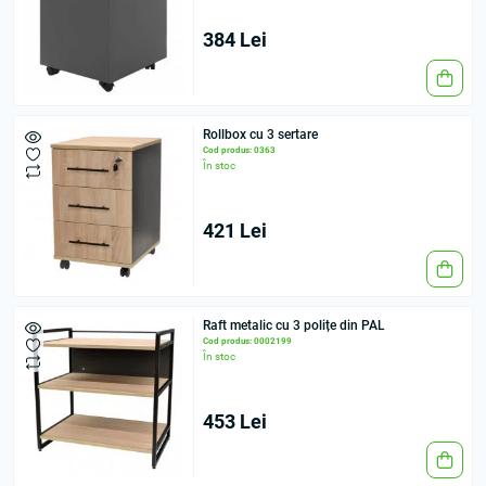
384 Lei
Rollbox cu 3 sertare
Cod produs: 0363
În stoc
421 Lei
Raft metalic cu 3 polițe din PAL
Cod produs: 0002199
În stoc
453 Lei