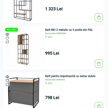
1 323 Lei
Raft RIO 2 metalic cu 5 polite din PAL
Best-seller
Cod produs: 00000286
În stoc
995 Lei
Raft pentru Imprimantă сu sertar dublu
Cod produs: 0004433
În stoc
798 Lei