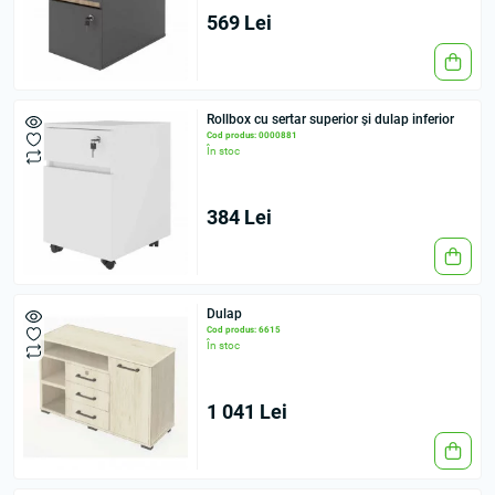
569 Lei
Rollbox cu sertar superior și dulap inferior
Cod produs: 0000881
În stoc
384 Lei
Dulap
Cod produs: 6615
În stoc
1 041 Lei