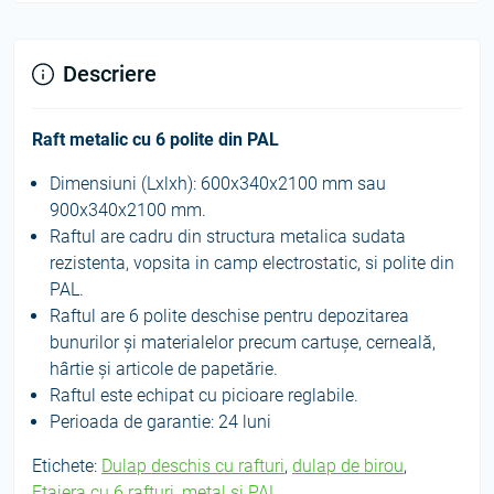
Descriere
Raft metalic cu 6 polite din PAL
Dimensiuni (Lxlxh): 600x340x2100 mm sau
900x340x2100 mm.
Raftul are cadru din structura metalica sudata
rezistenta, vopsita in camp electrostatic, si polite din
PAL.
Raftul are 6 polite deschise pentru depozitarea
bunurilor și materialelor precum cartușe, cerneală,
hârtie și articole de papetărie.
Raftul este echipat cu picioare reglabile.
Perioada de garantie: 24 luni
Etichete:
Dulap deschis cu rafturi
,
dulap de birou
,
Etajera cu 6 rafturi
,
metal si PAL