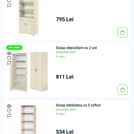
795 Lei
Dulap depozitare cu 2 usi
Best-seller
Cod produs: 0631
În stoc
811 Lei
Dulap biblioteca cu 5 rafturi
Cod produs: 0634
În stoc
534 Lei