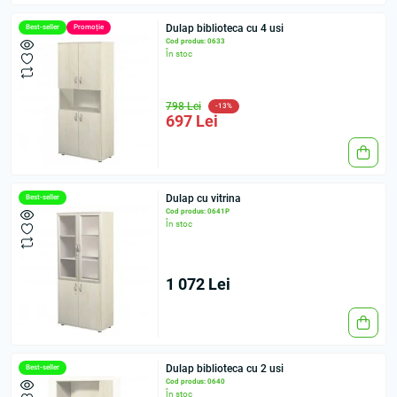
Dulap biblioteca cu 4 usi
Best-seller
Promoție
Cod produs: 0633
În stoc
798 Lei
-13%
697 Lei
Dulap cu vitrina
Best-seller
Cod produs: 0641Р
În stoc
1 072 Lei
Dulap biblioteca cu 2 usi
Best-seller
Cod produs: 0640
În stoc