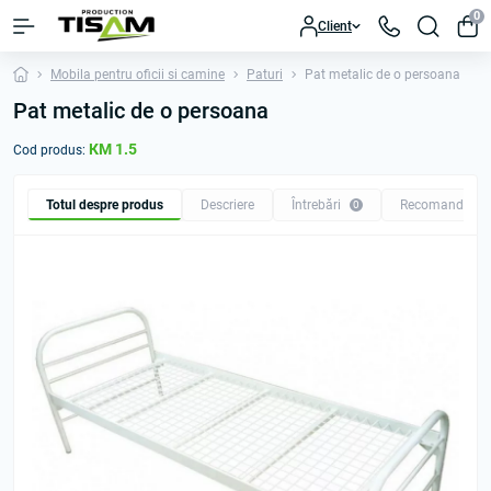
0
Client
Mobila pentru oficii si camine
Paturi
Pat metalic de o persoana
Pat metalic de o persoana
КМ 1.5
Cod produs:
Totul despre produs
Descriere
Întrebări
Recomandăm
0