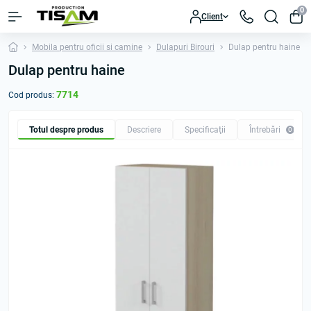
0
Client
Mobila pentru oficii si camine
Dulapuri Birouri
Dulap pentru haine
Dulap pentru haine
7714
Cod produs:
Totul despre produs
Descriere
Specificaţii
Întrebări
0