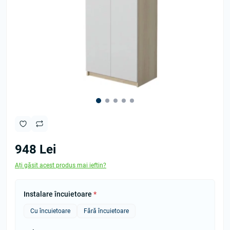
948 Lei
Ați găsit acest produs mai ieftin?
Instalare încuietoare
*
Cu încuietoare
Fără încuietoare