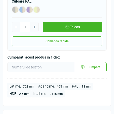
Culoare PAL
În coș
Comandă rapidă
Cumpărați acest produs în 1 clic:
Cumpără
Latime:
Adancime:
PAL :
702 mm
405 mm
18 mm
HDF:
Inaltime :
2,5 mm
2115 mm