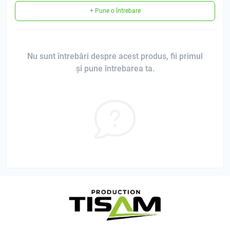
+ Pune o întrebare
Nu sunt întrebări despre acest produs, fii primul
și pune întrebarea ta.