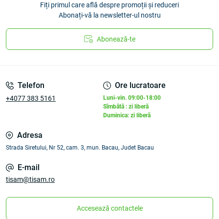
Fiți primul care află despre promoții și reduceri
Abonați-vă la newsletter-ul nostru
Abonează-te
Telefon
Ore lucratoare
+4077 383 5161
Luni-vin. 09:00-18:00
Sîmbătă : zi liberă
Duminica: zi liberă
Adresa
Strada Siretului, Nr 52, cam. 3, mun. Bacau, Judet Bacau
E-mail
tisam@tisam.ro
Accesează contactele