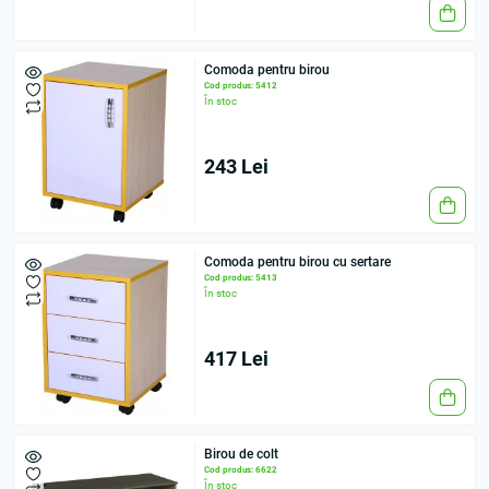
Comoda pentru birou
Cod produs: 5412
În stoc
243 Lei
Comodа pentru birou cu sertare
Cod produs: 5413
În stoc
417 Lei
Birou de colt
Cod produs: 6622
În stoc