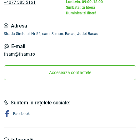
+4077 383 5161
Luni-vin. 09:00-18:00
Sîmbătă : zi liberă
Duminica: zi liberă
Adresa
Strada Siretului, Nr 52, cam. 3, mun. Bacau, Judet Bacau
E-mail
tisam@tisam.ro
Accesează contactele
Suntem în rețelele sociale:
Facebook
Informaţii