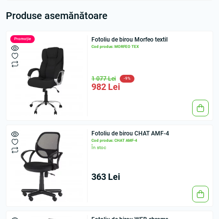
Produse asemănătoare
Fotoliu de birou Morfeo textil
Promoție
Cod produs: MORFEO TEX
1 077 Lei
-9%
982 Lei
Fotoliu de birou CHAT AMF-4
Cod produs: CHAT AMF-4
În stoc
363 Lei