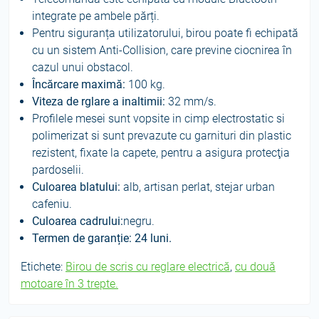
integrate pe ambele părți.
Pentru siguranța utilizatorului, birou poate fi echipată
cu un sistem Anti-Collision, care previne ciocnirea în
cazul unui obstacol.
Încărcare maximă:
100 kg.
Viteza de rglare a inaltimii:
32 mm/s.
Profilele mesei sunt vopsite in cimp electrostatic si
polimerizat si sunt prevazute cu garnituri din plastic
rezistent, fixate la capete, pentru a asigura protecţia
pardoselii.
Culoarea blatului:
alb, artisan perlat, stejar urban
cafeniu.
Culoarea cadrului:
negru.
Termen de garanție: 24 luni.
Etichete:
Birou de scris cu reglare electrică
,
cu două
motoare în 3 trepte.