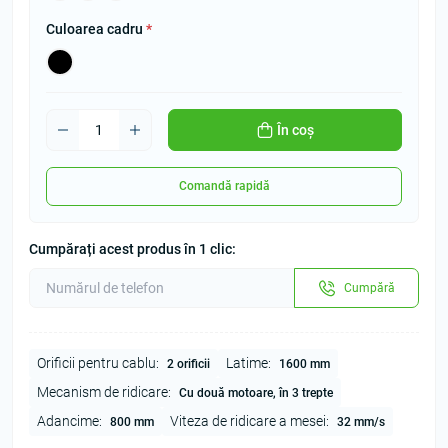
Culoarea cadru
*
În coș
Comandă rapidă
Cumpărați acest produs în 1 clic:
Cumpără
Orificii pentru cablu:
Latime:
2 orificii
1600 mm
Mecanism de ridicare:
Сu două motoare, în 3 trepte
Adancime:
Viteza de ridicare a mesei:
800 mm
32 mm/s