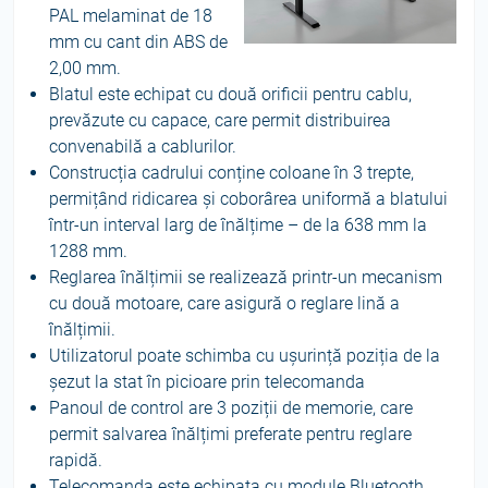
PAL melaminat de 18
mm cu cant din ABS de
2,00 mm.
Blatul este echipat cu două orificii pentru cablu,
prevăzute cu capace, care permit distribuirea
convenabilă a cablurilor.
Construcția cadrului conține coloane în 3 trepte,
permițând ridicarea și coborârea uniformă a blatului
într-un interval larg de înălțime – de la 638 mm la
1288 mm.
Reglarea înălțimii se realizează printr-un mecanism
cu două motoare, care asigură o reglare lină a
înălțimii.
Utilizatorul poate schimba cu ușurință poziția de la
șezut la stat în picioare prin telecomanda
Panoul de control are 3 poziții de memorie, care
permit salvarea înălțimi preferate pentru reglare
rapidă.
Telecomanda este echipata cu module Bluetooth