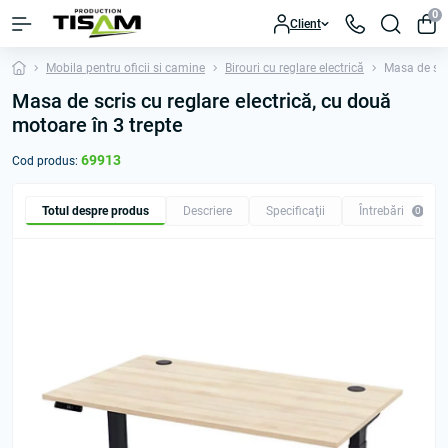
0
Client
Mobila pentru oficii si camine
Birouri cu reglare electrică
Masa de scri
Masa de scris cu reglare electrică, cu două
motoare în 3 trepte
69913
Cod produs:
Totul despre produs
Descriere
Specificaţii
Întrebări
0